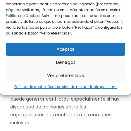
imposible o perjudica al bien, se procederá a la
elaborado a partir de sus hábitos de navegación (por ejemplo,
páginas visitadas). Puede obtener más información en nuestra
venta y reparto del importe entre los
Política de Cookies.
Asimismo, puede aceptar todas las cookies
copropietarios. La ley también contempla la
propias y de terceros que utilizamos pulsando el botón “Aceptar”,
opción de acudir a la vía judicial para resolver
rechazarlas todas pulsando el botón “Rechazar” o configurarlas
pulsando el botón “Ver preferencias”.
conflictos cuando no se alcance un acuerdo
entre las partes.
Aceptar
Solución de conflictos en la
Denegar
Ver preferencias
copropiedad
Política de cookies
Declaración de privacidad
Impressum
La división de un inmueble en copropiedad
puede generar conflictos, especialmente si hay
disparidad de opiniones entre los
copropietarios. Los conflictos más comunes
incluyen: