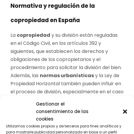
Normativa y regulación de la
copropiedad en España
La
copropiedad
y su división están reguladas
en el Código Civil, en los artículos 392 y
siguientes, que establecen los derechos y
obligaciones de los copropietarios y el
procedimiento para solicitar la división del bien.
Además, las
normas urbanísticas
y la Ley de
Propiedad Horizontal también pueden influir en
el proceso de división, especialmente en el caso
de edificios o inmuebles con múltiples partes.
Gestionar el
consentimiento de las
La normativa establece que cualquier
cookies
copropietario puede solicitar la división del bien,
Utilizamos cookies propias y de terceros para fines analíticos y
salvo pacto en contrario, y que si la división es
para mostrarle publicidad personalizada en base a un perfil