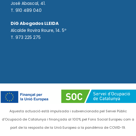
José Abascal, 41.
T.
910 489 040
DiG Abogados LLEIDA
Alcalde Rovira Roure, 14. 5º
T. 973 225 275
Aquesta actuació està impulsada i subvencionada pel Servei Públic
d'Ocupació de Catalunya i finançada al 100% pel Fons Social Europeu com a
part de la resposta de la Unió Europea a la pandèmia de COVID-19.