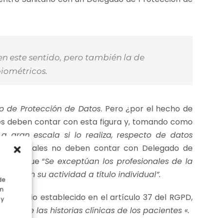
en este sentido, pero también la de
biométricos.
o de Protección de Datos
. Pero ¿por el hecho de
es deben contar con esta figura y, tomando como
a gran escala si lo realiza, respecto de datos
unipersonales no deben contar con Delegado de
ablece que “
Se exceptúan los profesionales de la
ejerzan su actividad a título individual”.
de
en
l criterio establecido en el artículo 37 del RGPD,
 y
nto de las historias clínicas de los pacientes «.