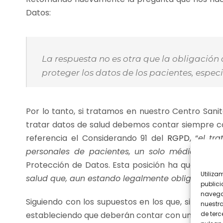
Datos:
La respuesta no es otra que la obligación
proteger los datos de los pacientes, especi
Por lo tanto, si tratamos en nuestro Centro San
tratar datos de salud debemos contar siempre c
referencia el Considerando 91 del
RGPD
, “
el tr
personales de pacientes, un solo médico, otro
Protección de Datos. Esta posición ha quedado re
Utiliza
salud que, aun estando legalmente obligados al ma
publici
navega
Siguiendo con los supuestos en los que, si es nec
nuestr
de terc
estableciendo que deberán contar con un DPD,
«L