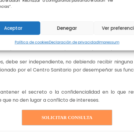
o el botón “Rechazar” o configurarlas pulsando el botón “Ver
encias”.
nitarios que no actúen a título individual y que traten
ión debe tener este profesional dentro de la organizació
Aceptar
Denegar
Ver preferenc
 Protección de Datos
participe de forma adecuada y en 
 deben respaldar al Delegado de Protección de Datos en
Política de cookies
Declaración de privacidad
Impressum
ma y el acceso a los datos personales y a las operacion
os
, debe ser independiente, no debiendo recibir ningun
cionado por el Centro Sanitario por desempeñar sus func
ntener el secreto o la confidencialidad en lo que r
que no den lugar a conflicto de intereses.
SOLICITAR CONSULTA