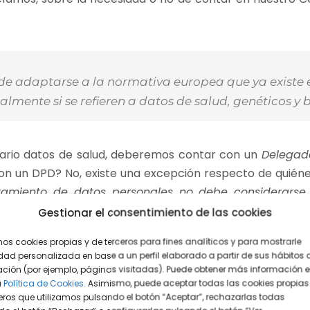
 de adaptarse a la normativa europea que ya existe 
almente si se refieren a datos de salud, genéticos y 
itario datos de salud, deberemos contar con un
Delegad
on un DPD? No, existe una excepción respecto de quién
atamiento de datos personales no debe considerarse 
 profesional de la salud…”,
los consultorios médicos 
Gestionar el consentimiento de las cookies
forzada por el artículo 34.1 l) de la LOPDGDD, que est
mos cookies propias y de terceros para fines analíticos y para mostrarle
ntenimiento de las historias clínicas de los pacientes, 
dad personalizada en base a un perfil elaborado a partir de sus hábitos 
ción (por ejemplo, páginas visitadas). Puede obtener más información 
esario contar con un DPD, la actual LOPDGDD, confirma e
a
Política de Cookies.
Asimismo, puede aceptar todas las cookies propias
eros que utilizamos pulsando el botón “Aceptar”, rechazarlas todas
os centros sanitarios legalmente obligados al mantenimie