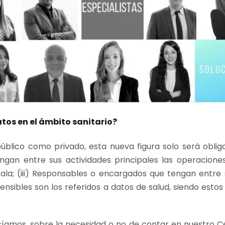
tos en el ámbito sanitario?
blico como privado, esta nueva figura solo será obliga
engan entre sus actividades principales las operacion
ala; (iii) Responsables o encargados que tengan entre 
sensibles son los referidos a datos de salud, siendo esto
mos, sobre la necesidad o no de contar en nuestro Ce