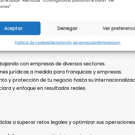
o el botón “Rechazar” o configurarlas pulsando el botón “Ver
encias”.
Aceptar
Denegar
Ver preferenc
ES, FRANQUICIADOS Y EMPRESAS
Política de cookies
Declaración de privacidad
Impressum
bajando con empresas de diversos sectores.
es jurídicas a medida para franquicias y empresas.
ento y protección de tu negocio hasta su internacionalizac
ara y enfoque en resultados reales.
as a superar retos legales y optimizar sus operaciones.