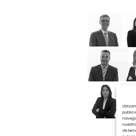
Utiliza
publici
navega
nuestr
de terc