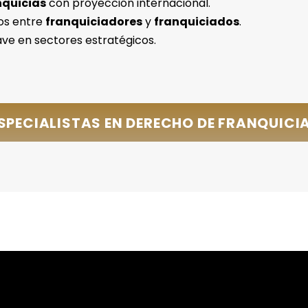
nquicias
con proyección internacional.
tos entre
franquiciadores
y
franquiciados
.
ve en sectores estratégicos.
SPECIALISTAS EN DERECHO DE FRANQUICI