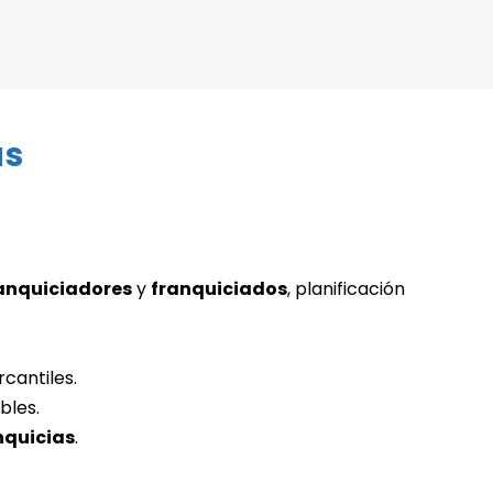
as
anquiciadores
y
franquiciados
, planificación
cantiles.
bles.
nquicias
.