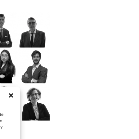
de
en
 y