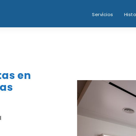
Servicios
Histo
tas en
ias
l