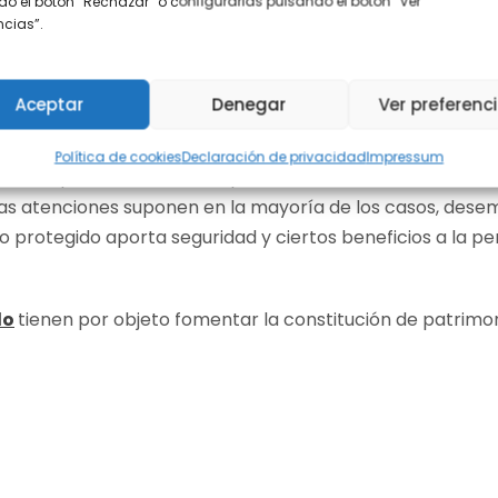
o el botón “Rechazar” o configurarlas pulsando el botón “Ver
encias”.
Aceptar
Denegar
Ver preferenc
Política de cookies
Declaración de privacidad
Impressum
es de las personas con discapacidad se centra en atender 
as atenciones suponen en la mayoría de los casos, dese
onio protegido aporta seguridad y ciertos beneficios a la p
do
tienen por objeto fomentar la constitución de patrimon