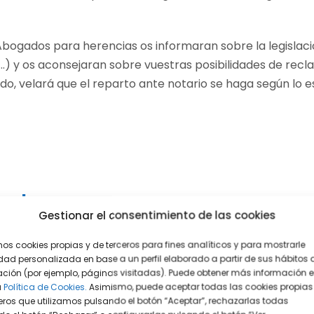
s Abogados para herencias os informaran sobre la legislac
…) y os aconsejaran sobre vuestras posibilidades de rec
o, velará que el reparto ante notario se haga según lo es
ereden
Gestionar el consentimiento de las cookies
n España hereden algún inmueble situado en la Península I
mos cookies propias y de terceros para fines analíticos y para mostrarle
es de su fallecimiento, habría comprado un apartament
dad personalizada en base a un perfil elaborado a partir de sus hábitos 
asos, inmediatamente después del fallecimiento del prop
ción (por ejemplo, páginas visitadas). Puede obtener más información 
a
Política de Cookies.
Asimismo, puede aceptar todas las cookies propias
raran 10 consejos.
eros que utilizamos pulsando el botón “Aceptar”, rechazarlas todas