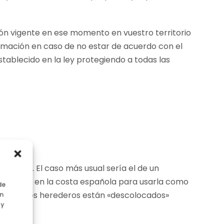
ión vigente en ese momento en vuestro territorio
lamación en caso de no estar de acuerdo con el
tablecido en la ley protegiendo a todas las
bérica. El caso más usual sería el de un
o o casa en la costa española para usarla como
de
ietario, los herederos están «descolocados»
en
 y