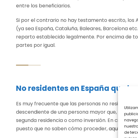
entre los beneficiarios.
Si por el contrario no hay testamento escrito, lo
(ya sea España, Cataluña, Baleares, Barcelona etc
reparto establecido legalmente. Por encima de tod
partes por igual.
No residentes en España que h
Es muy frecuente que las personas no residentes e
Utiliza
descendiente de una persona mayor que, años ant
publici
segunda residencia o como inversión. En ciertos c
navega
nuestr
puesto que no saben cómo proceder,
aqui encont
de terc