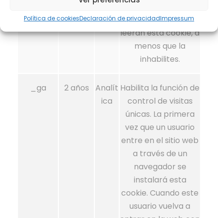
conversión en sitio
Política de cookies
Declaración de privacidad
web de Google Ads
Impressum
leerán esta cookie, a
menos que la
inhabilites.
_ga
2 años
Analít
Habilita la función de
ica
control de visitas
únicas. La primera
vez que un usuario
entre en el sitio web
a través de un
navegador se
instalará esta
cookie. Cuando este
usuario vuelva a