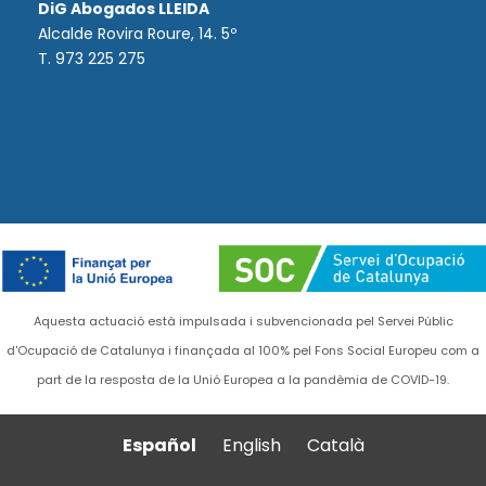
DiG Abogados LLEIDA
Alcalde Rovira Roure, 14. 5º
T. 973 225 275
Aquesta actuació està impulsada i subvencionada pel Servei Públic
d'Ocupació de Catalunya i finançada al 100% pel Fons Social Europeu com a
part de la resposta de la Unió Europea a la pandèmia de COVID-19.
Español
English
Català