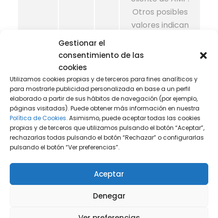
Otros posibles
valores indican
inhabilitaciones,
Gestionar el
solicitudes en curso
consentimiento de las
o errores obtenidos
cookies
al recuperar un IDs
Utilizamos cookies propias y de terceros para fines analíticos y
para mostrarle publicidad personalizada en base a un perfil
del servicio de IDs de
elaborado a partir de sus hábitos de navegación (por ejemplo,
cliente de AMP.
páginas visitadas). Puede obtener más información en nuestra
Política de Cookies.
Asimismo, puede aceptar todas las cookies
propias y de terceros que utilizamos pulsando el botón “Aceptar”,
_gac_<p
90 días
Analít
Incluye información
rechazarlas todas pulsando el botón “Rechazar” o configurarlas
roperty-
ica
de la campaña
pulsando el botón “Ver preferencias”.
id>
relativa al usuario. Si
has vinculado tus
Aceptar
cuentas de Google
Denegar
Analytics y Google
Ads, las etiquetas de
Ver preferencias