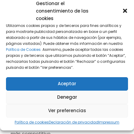
Gestionar el
consentimiento de las
cookies
Utilizamos cookies propias y de terceros para fines analíticos y
Patentes
para mostrarle publicidad personalizada en base a un perfil
elaborado a partir de sus hábitos de navegación (por ejemplo,
páginas visitadas). Puede obtener más información en nuestra
Las patentes son un medio para proteger los
Política de Cookies.
Asimismo, puede aceptar todas las cookies
derechos de los inventores. Por medio de la
propias y de terceros que utilizamos pulsando el botón “Aceptar”,
rechazarlas todas pulsando el botón “Rechazar” o configurarlas
patente se otorga al inventor el derecho
pulsando el botón “Ver preferencias”.
exclusivo de impedir que terceros utilicen su
invención sin consentimiento. Este derecho es
Aceptar
transferible, se puede vender o ceder a un
tercero para su comercialización bajo licencia.
Denegar
Una patente transforma una idea en ingresos,
Ver preferencias
por ello es importante protegerla
Política de cookies
Declaración de privacidad
Impressum
jurídicamente, ya que hace que un negocio sea
más competitivo.