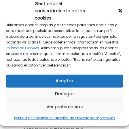
Gestionar el
consentimiento de las
cookies
Utilizamos cookies propias y de terceros para fines analíticos y
para mostrarle publicidad personalizada en base a un perfil
elaborado a partir de sus hábitos de navegación (por ejemplo,
páginas visitadas). Puede obtener más información en nuestra
Política de Cookies.
Asimismo, puede aceptar todas las cookies
propias y de terceros que utilizamos pulsando el botón “Aceptar”,
rechazarlas todas pulsando el botón “Rechazar” o configurarlas
pulsando el botón “Ver preferencias”.
Derecho Fiscal
Aceptar
Impuesto sobre
Denegar
Sucesiones por
Ver preferencias
comunidad autónoma
Política de cookies
Declaración de privacidad
Impressum
Impuesto sobre Sucesiones por