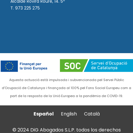
Alcalde Rovira Roure, 14. 5º
T. 973 225 275
Aquesta actuació està impulsada i subvencionada pel Servei Públic
d'Ocupació de Catalunya i finançada al 100% pel Fons Social Europeu com a
part de la resposta de la Unió Europea a la pandèmia de COVID-19.
Español
English
Català
© 2024 DiG Abogados S.L.P. todos los derechos