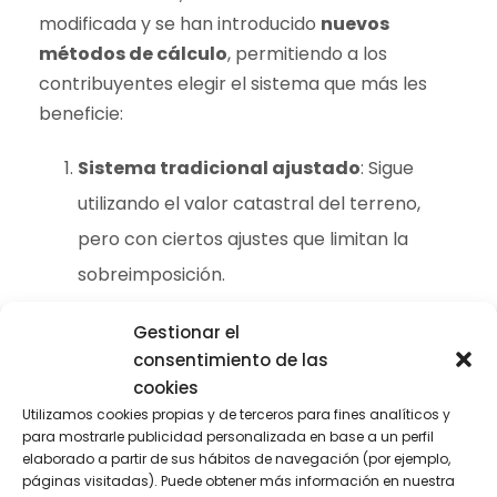
modificada y se han introducido
nuevos
métodos de cálculo
, permitiendo a los
contribuyentes elegir el sistema que más les
beneficie:
Sistema tradicional ajustado
: Sigue
utilizando el valor catastral del terreno,
pero con ciertos ajustes que limitan la
sobreimposición.
Cálculo basado en la ganancia real
:
Gestionar el
Este sistema permite calcular el impuesto
consentimiento de las
según la
diferencia real entre el precio
cookies
de compra y el precio de venta
del
Utilizamos cookies propias y de terceros para fines analíticos y
para mostrarle publicidad personalizada en base a un perfil
inmueble. Si no hay ganancia, no se paga el
elaborado a partir de sus hábitos de navegación (por ejemplo,
páginas visitadas). Puede obtener más información en nuestra
impuesto.