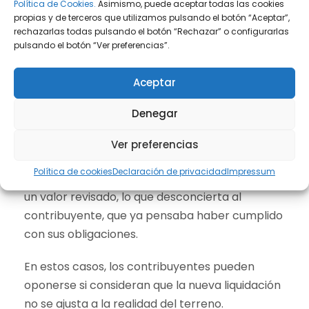
Política de Cookies.
Asimismo, puede aceptar todas las cookies
propias y de terceros que utilizamos pulsando el botón “Aceptar”,
rechazarlas todas pulsando el botón “Rechazar” o configurarlas
Revisión de los valores catastrales y
pulsando el botón “Ver preferencias”.
nuevas liquidaciones
Aceptar
Otra situación común es que, después de haber
Denegar
pagado el impuesto, los ayuntamientos revisen
Ver preferencias
al alza el
valor catastral
de los terrenos.
Política de cookies
Declaración de privacidad
Impressum
Esto puede generar nuevas liquidaciones sobre
un valor revisado, lo que desconcierta al
contribuyente, que ya pensaba haber cumplido
con sus obligaciones.
En estos casos, los contribuyentes pueden
oponerse si consideran que la nueva liquidación
no se ajusta a la realidad del terreno.