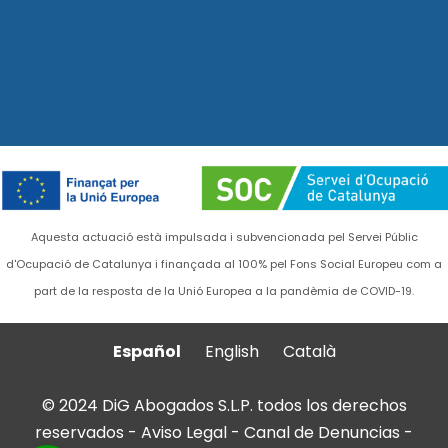
Aquesta actuació està impulsada i subvencionada pel Servei Públic
d'Ocupació de Catalunya i finançada al 100% pel Fons Social Europeu com a
part de la resposta de la Unió Europea a la pandèmia de COVID-19.
Español
English
Català
© 2024 DiG Abogados S.L.P. todos los derechos
reservados -
Aviso Legal
-
Canal de Denuncias
-