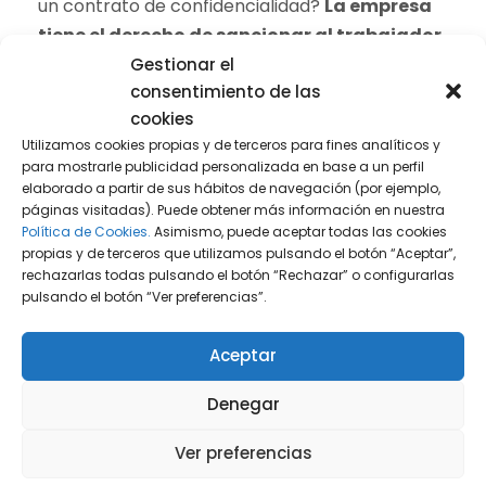
un contrato de confidencialidad?
La empresa
tiene el derecho de sancionar al trabajador
si aún existe una relación laboral
. Esto puede
Gestionar el
consentimiento de las
incluir sanciones graves que podrían llevar al
cookies
despido disciplinario del trabajador sin derecho
Utilizamos cookies propias y de terceros para fines analíticos y
a indemnización.
para mostrarle publicidad personalizada en base a un perfil
elaborado a partir de sus hábitos de navegación (por ejemplo,
Si el incumplimiento de las cláusulas ocurre
páginas visitadas). Puede obtener más información en nuestra
después de que la relación laboral haya
Política de Cookies.
Asimismo, puede aceptar todas las cookies
propias y de terceros que utilizamos pulsando el botón “Aceptar”,
terminado, la empresa puede emprender
rechazarlas todas pulsando el botón “Rechazar” o configurarlas
acciones legales solicitando una
pulsando el botón “Ver preferencias”.
indemnización por daños y perjuicios
. Para
ello, es crucial que el acuerdo de
Aceptar
confidencialidad especifique las sanciones
Denegar
correspondientes, ya sea la cantidad monetaria
a pagar o las causas consideradas como
Ver preferencias
incumplimiento para ambas partes.