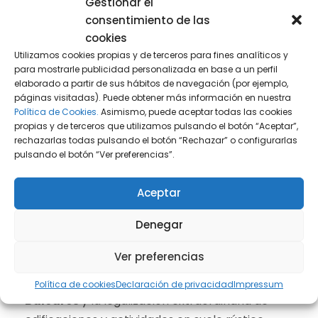
Gestionar el
ambiente en las Islas Baleares.
consentimiento de las
cookies
Sin embargo, esta medida también ha
Utilizamos cookies propias y de terceros para fines analíticos y
generado controversia. Algunos sectores
para mostrarle publicidad personalizada en base a un perfil
elaborado a partir de sus hábitos de navegación (por ejemplo,
argumentan que podría incentivar futuras
páginas visitadas). Puede obtener más información en nuestra
construcciones ilegales, mientras que otros
Política de Cookies.
Asimismo, puede aceptar todas las cookies
consideran que es una solución pragmática
propias y de terceros que utilizamos pulsando el botón “Aceptar”,
rechazarlas todas pulsando el botón “Rechazar” o configurarlas
para regularizar situaciones consolidadas en el
pulsando el botón “Ver preferencias”.
tiempo.
Aceptar
Conclusión sobre la amnistía
Denegar
urbanística en las Islas Baleares
Ver preferencias
La
amnistía urbanística en las Islas
Política de cookies
Declaración de privacidad
Impressum
Baleares
y la legalización extraordinaria de