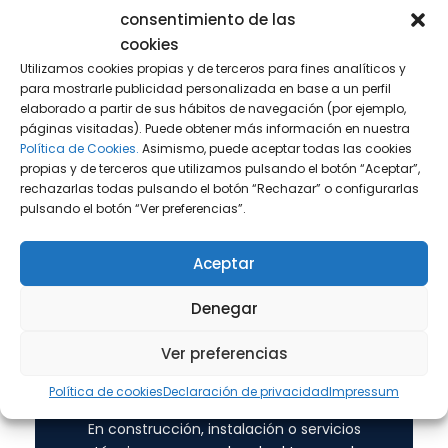
La utilización estable de oficinas,
consentimiento de las
despachos, delegaciones o
cookies
infraestructuras en España puede
Utilizamos cookies propias y de terceros para fines analíticos y
configurar un establecimiento
para mostrarle publicidad personalizada en base a un perfil
permanente si desde ellas se desarrollan
elaborado a partir de sus hábitos de navegación (por ejemplo,
funciones esenciales del negocio.
páginas visitadas). Puede obtener más información en nuestra
Política de Cookies.
Asimismo, puede aceptar todas las cookies
propias y de terceros que utilizamos pulsando el botón “Aceptar”,
rechazarlas todas pulsando el botón “Rechazar” o configurarlas
pulsando el botón “Ver preferencias”.
Aceptar
Denegar
Ver preferencias
Política de cookies
Declaración de privacidad
Impressum
Proyectos de larga duración
En construcción, instalación o servicios