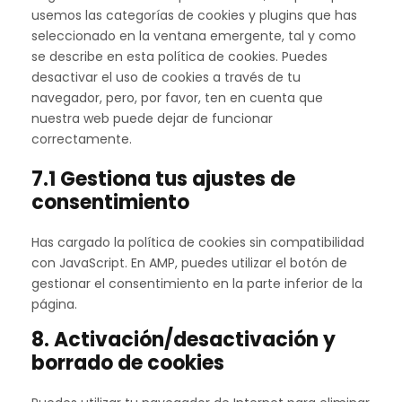
t
t
d
s
a
e
a
i
usemos las categorías de cookies y plugins que has
a
t
i
o
p
e
n
c
d
c
seleccionado en la ventana emergente, tal y como
e
c
k
r
r
s
o
s
e
se describe en esta política de cookies. Puedes
s
-
v
l
m
e
desactivar el uso de cookies a través de tu
c
i
a
p
l
navegador, pero, por favor, ten en cuenta que
o
c
t
l
e
nuestra web puede dejar de funcionar
o
e
e
i
m
correctamente.
k
v
a
e
7.1 Gestiona tus ajustes de
i
a
n
n
e
r
consentimiento
z
t
-
i
o
c
o
r
Has cargado la política de cookies sin compatibilidad
o
s
con JavaScript. En AMP, puedes utilizar el botón de
n
gestionar el consentimiento en la parte inferior de la
s
página.
e
8. Activación/desactivación y
n
borrado de cookies
t