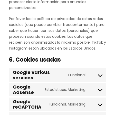
procesar cierta información para anuncios
personalizados.
Por favor lea la política de privacidad de estas redes
sociales (que puede cambiar frecuentemente) para
saber que hacen con sus datos (personales) que
procesan usando estas cookies. Los datos que
reciben son anonimizados lo máximo posible. TikTok y
Instagram están ubicados en los Estados Unidos.
6. Cookies usadas
Google various
Funcional
services
C
o
Google
n
Estadísticas, Marketing
Adsense
C
s
o
Google
e
n
Funcional, Marketing
reCAPTCHA
C
n
s
o
t