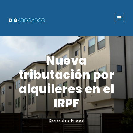
Nueva
tributación por
alquileres en el
IRPF
Derecho Fiscal