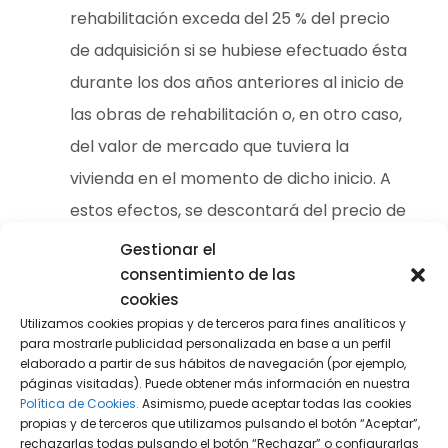
rehabilitación exceda del 25 % del precio
de adquisición si se hubiese efectuado ésta
durante los dos años anteriores al inicio de
las obras de rehabilitación o, en otro caso,
del valor de mercado que tuviera la
vivienda en el momento de dicho inicio. A
estos efectos, se descontará del precio de
adquisición o del valor de mercado de la
Gestionar el
vivienda la parte proporcional
consentimiento de las
cookies
correspondiente al suelo.
Utilizamos cookies propias y de terceros para fines analíticos y
para mostrarle publicidad personalizada en base a un perfil
En el Impuesto sobre la Renta de las Personas
elaborado a partir de sus hábitos de navegación (por ejemplo,
Físicas, el valor de las obras de rehabilitación se
páginas visitadas). Puede obtener más información en nuestra
Política de Cookies.
Asimismo, puede aceptar todas las cookies
añade al valor de la vivienda y se amortiza
propias y de terceros que utilizamos pulsando el botón “Aceptar”,
anualmente, del mismo modo que cualquier
rechazarlas todas pulsando el botón “Rechazar” o configurarlas