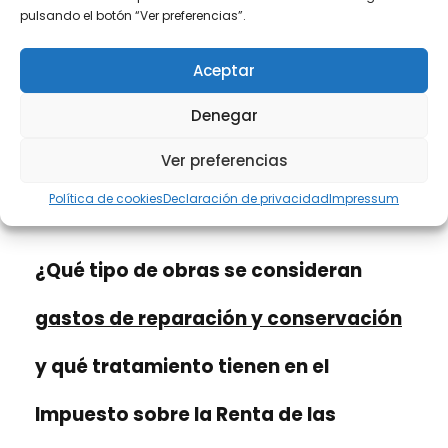
inversión o mejora. Así pues, el gasto anual
pulsando el botón “Ver preferencias”.
deducible no es directamente el total importe
incurrido por las obras en el año en que se
Aceptar
realizan, sino solamente una parte del mismo
Denegar
que se deducirá durante varios años hasta que
se haya deducido el importe total invertido,
Ver preferencias
siguiendo las normas de la amortización de
Política de cookies
Declaración de privacidad
Impressum
inmuebles arrendados.
¿Qué tipo de obras se consideran
gastos de reparación y conservación
y qué tratamiento tienen en el
Impuesto sobre la Renta de las