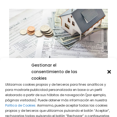
Derecho Fiscal
Gestionar el
consentimiento de las
cookies
Utilizamos cookies propias y de terceros para fines analíticos y
31 julio, 2026
para mostrarle publicidad personalizada en base a un perfil
Sociedad patrimonial o
elaborado a partir de sus hábitos de navegación (por ejemplo,
páginas visitadas). Puede obtener más información en nuestra
tenencia directa de
Política de Cookies.
Asimismo, puede aceptar todas las cookies
inmuebles
propias y de terceros que utilizamos pulsando el botón “Aceptar”,
rechazarlas todas pulsando el botón “Rechazar” o configurarlas