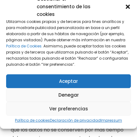
consentimiento de las
¿Qué responsabilidades tiene el
cookies
Utilizamos cookies propias y de terceros para fines analíticos y
empleador al manejar datos
para mostrarle publicidad personalizada en base a un perfil
elaborado a partir de sus hábitos de navegación (por ejemplo,
biométricos?
páginas visitadas). Puede obtener más información en nuestra
Política de Cookies.
Asimismo, puede aceptar todas las cookies
propias y de terceros que utilizamos pulsando el botón “Aceptar”,
Los empleadores tienen, en su caso, la
rechazarlas todas pulsando el botón “Rechazar” o configurarlas
obligación de proteger los datos biométricos
pulsando el botón “Ver preferencias”.
de sus empleados y de usarlos únicamente
para los fines que fueron expresamente
Aceptar
autorizados. Esto incluye garantizar que los
Denegar
datos se almacenen de forma segura y que se
tomen todas las medidas necesarias para
Ver preferencias
prevenir el acceso no autorizado, la divulgación
Política de cookies
Declaración de privacidad
Impressum
o la alteración. Además, deben asegurarse de
que los datos no se conserven por más tiempo