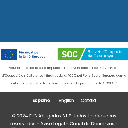
Aquesta actuació està impulsada i subvencionada pel Servei Públic
d'Ocupació de Catalunya i finançada al 100% pel Fons Social Europeu com a
part de la resposta de la Unió Europea a la pandèmia de COVID-19.
Español
English
Català
© 2024 DiG Abogados S.L.P. todos los derechos
reservados -
Aviso Legal
-
Canal de Denuncias
-