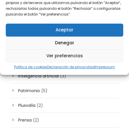
Derecho Inmobiliario
(36)
propias y de terceros que utilizamos pulsando el botón “Aceptar”,
rechazarlas todas pulsando el botón “Rechazar” o configurarlas
pulsando el botón “Ver preferencias”.
Derecho Laboral
(44)
Aceptar
Derecho Mercantil
(40)
Denegar
Derecho Penal
(11)
Ver preferencias
Extranjería
(10)
Política de cookies
Declaración de privacidad
Impressum
Inteligencia artificial
(3)
Patrimonio
(5)
Plusvalía
(2)
Prensa
(2)