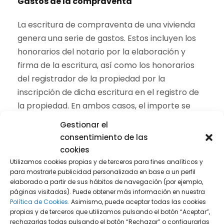
Gastos de la compraventa
La escritura de compraventa de una vivienda
genera una serie de gastos. Estos incluyen los
honorarios del notario por la elaboración y
firma de la escritura, así como los honorarios
del registrador de la propiedad por la
inscripción de dicha escritura en el registro de
la propiedad. En ambos casos, el importe se
regula en base a un
arancel
.
Gestionar el
consentimiento de las
Las partes pueden acordar quién asumirá estos
cookies
gastos. Pueden pactar que sean cubiertos en su
Utilizamos cookies propias y de terceros para fines analíticos y
totalidad por una de las partes, divididos al 50%
para mostrarle publicidad personalizada en base a un perfil
elaborado a partir de sus hábitos de navegación (por ejemplo,
entre comprador y vendedor, o pagados según
páginas visitadas). Puede obtener más información en nuestra
lo establecido por la ley. En Cataluña, el
Política de Cookies.
Asimismo, puede aceptar todas las cookies
artículo 531.6 del Código Civil
establece que:
propias y de terceros que utilizamos pulsando el botón “Aceptar”,
rechazarlas todas pulsando el botón “Rechazar” o configurarlas