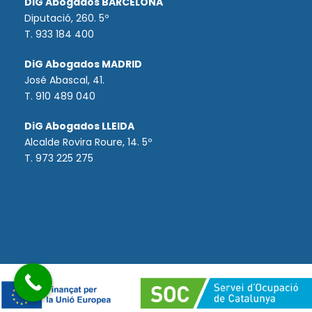
DiG Abogados BARCELONA
Diputació, 260. 5º
T. 933 184 400
DiG Abogados MADRID
José Abascal, 41.
T.
910 489 040
DiG Abogados LLEIDA
Alcalde Rovira Roure, 14. 5º
T. 973 225 275