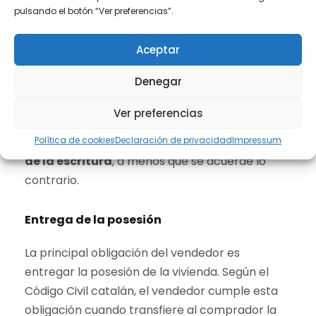
pulsando el botón “Ver preferencias”.
«Los gastos del otorgamiento de la escritura y
de la expedición de primera copia y los demás
Aceptar
gastos posteriores a la transmisión corren a
cargo de los adquirentes, salvo que una
Denegar
disposición especial o un pacto establezcan lo
contrario.»
Ver preferencias
Política de cookies
Declaración de privacidad
Impressum
Es decir,
el comprador suele asumir el coste
de la escritura
, a menos que se acuerde lo
contrario.
Entrega de la posesión
La principal obligación del vendedor es
entregar la posesión de la vivienda. Según el
Código Civil catalán, el vendedor cumple esta
obligación cuando transfiere al comprador la