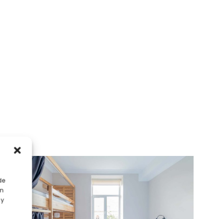
de
en
 y