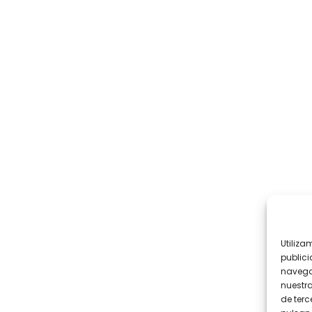
Utiliza
publici
navega
nuestr
de terc