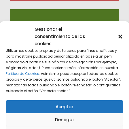
Gestionar el
consentimiento de las
cookies
Utilizamos cookies propias y de terceros para fines analíticos y
Personalización
para mostrarle publicidad personalizada en base a un perfil
elaborado a partir de sus hábitos de navegación (por ejemplo,
Creando soluciones a medida adaptadas a
páginas visitadas). Puede obtener más información en nuestra
las necesidades únicas de cada cliente
Política de Cookies.
Asimismo, puede aceptar todas las cookies
propias y de terceros que utilizamos pulsando el botón “Aceptar”,
rechazarlas todas pulsando el botón “Rechazar” o configurarlas
pulsando el botón “Ver preferencias”.
Aceptar
Denegar