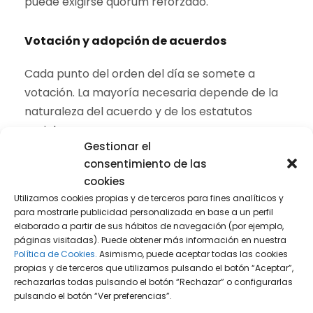
puede exigirse quórum reforzado.
Votación y adopción de acuerdos
Cada punto del orden del día se somete a
votación. La mayoría necesaria depende de la
naturaleza del acuerdo y de los estatutos
sociales.
Gestionar el
consentimiento de las
Derecho de información
cookies
Utilizamos cookies propias y de terceros para fines analíticos y
Los socios tienen derecho a solicitar
para mostrarle publicidad personalizada en base a un perfil
información antes y durante la junta. Los
elaborado a partir de sus hábitos de navegación (por ejemplo,
administradores deben facilitarla dentro del
páginas visitadas). Puede obtener más información en nuestra
Política de Cookies.
Asimismo, puede aceptar todas las cookies
plazo legal.
propias y de terceros que utilizamos pulsando el botón “Aceptar”,
rechazarlas todas pulsando el botón “Rechazar” o configurarlas
pulsando el botón “Ver preferencias”.
Acta de la reunión