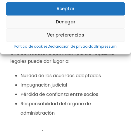
Debe recogerse todo lo tratado y acordado. En
Aceptar
algunos casos puede ser necesario elevar el
Denegar
acta a público ante notario.
Ver preferencias
Riesgos de una convocatoria defectuosa
Política de cookies
Declaración de privacidad
Impressum
Una convocatoria que incumpla los requisitos
legales puede dar lugar a:
Nulidad de los acuerdos adoptados
Impugnación judicial
Pérdida de confianza entre socios
Responsabilidad del órgano de
administración