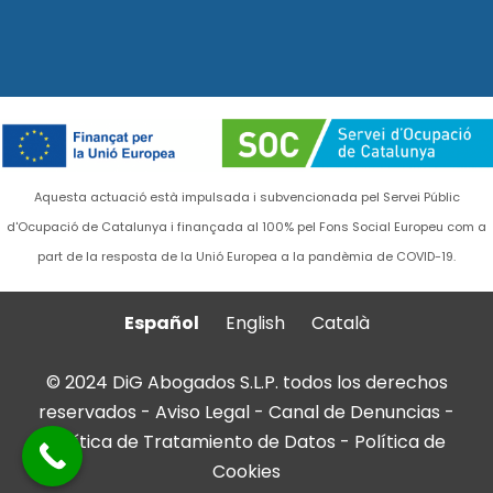
Aquesta actuació està impulsada i subvencionada pel Servei Públic
d'Ocupació de Catalunya i finançada al 100% pel Fons Social Europeu com a
part de la resposta de la Unió Europea a la pandèmia de COVID-19.
Español
English
Català
© 2024 DiG Abogados S.L.P. todos los derechos
reservados -
Aviso Legal
-
Canal de Denuncias
-
Política de Tratamiento de Datos
-
Política de
Cookies