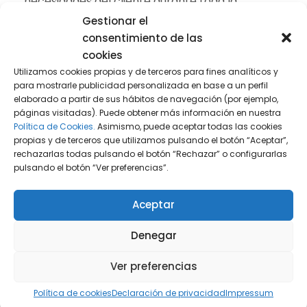
necesidades del cliente durante toda la
vigencia del contrato.
Gestionar el
consentimiento de las
cookies
Cláusulas de terminación y
Utilizamos cookies propias y de terceros para fines analíticos y
para mostrarle publicidad personalizada en base a un perfil
continuidad del servicio
elaborado a partir de sus hábitos de navegación (por ejemplo,
páginas visitadas). Puede obtener más información en nuestra
Política de Cookies.
Asimismo, puede aceptar todas las cookies
Dado el carácter estratégico de muchas
propias y de terceros que utilizamos pulsando el botón “Aceptar”,
soluciones de IA, es fundamental establecer en
rechazarlas todas pulsando el botón “Rechazar” o configurarlas
el contrato qué ocurrirá en caso de rescisión
pulsando el botón “Ver preferencias”.
anticipada o vencimiento del contrato. Algunos
Aceptar
aspectos a tener en cuenta:
Denegar
Situación
Cláusula esencial
Ver preferencias
Fin del
Procedimiento de reversión de datos
Política de cookies
Declaración de privacidad
Impressum