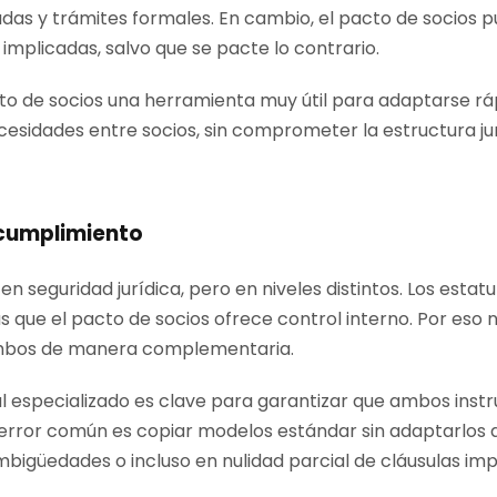
adas y trámites formales. En cambio, el pacto de socios 
 implicadas, salvo que se pacte lo contrario.
cto de socios una herramienta muy útil para adaptarse r
esidades entre socios, sin comprometer la estructura jur
 cumplimiento
eguridad jurídica, pero en niveles distintos. Los estatu
s que el pacto de socios ofrece control interno. Por eso n
 ambos de manera complementaria.
l especializado es clave para garantizar que ambos inst
error común es copiar modelos estándar sin adaptarlos a l
mbigüedades o incluso en nulidad parcial de cláusulas im