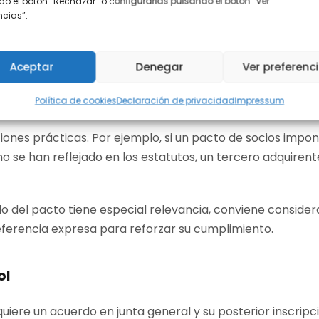
o el botón “Rechazar” o configurarlas pulsando el botón “Ver
lidad frente a terceros
encias”.
y pacto es su valor frente a terceros. Como los estatutos 
xigibles tanto para socios como para cualquier tercero qu
Aceptar
Denegar
Ver preferenc
os, al ser privado, solo es vinculante entre las partes fir
Política de cookies
Declaración de privacidad
Impressum
o que haya sido incorporado expresamente en los estatut
iones prácticas. Por ejemplo, si un pacto de socios impon
no se han reflejado en los estatutos, un tercero adquiren
o del pacto tiene especial relevancia, conviene considerar
eferencia expresa para reforzar su cumplimiento.
ol
uiere un acuerdo en junta general y su posterior inscripci