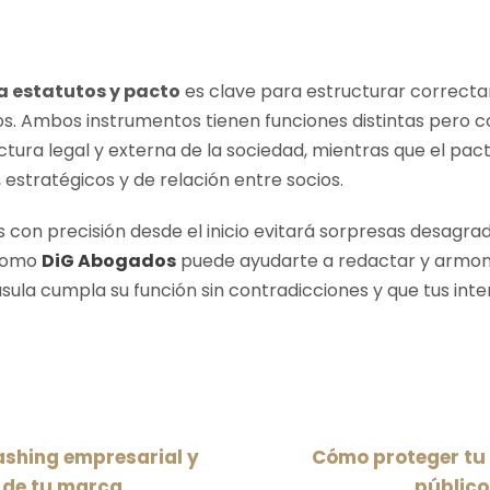
a estatutos y pacto
es clave para estructurar correct
nos. Ambos instrumentos tienen funciones distintas pero 
ctura legal y externa de la sociedad, mientras que el pac
 estratégicos y de relación entre socios.
con precisión desde el inicio evitará sorpresas desagra
 como
DiG Abogados
puede ayudarte a redactar y armon
ula cumpla su función sin contradicciones y que tus int
ashing empresarial y
Cómo proteger tu 
 de tu marca
público