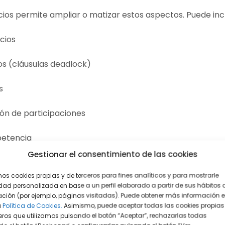
cios permite ampliar o matizar estos aspectos. Puede inc
cios
os (cláusulas deadlock)
s
ón de participaciones
etencia
Gestionar el consentimiento de las cookies
s o financieros
mos cookies propias y de terceros para fines analíticos y para mostrarle
d, el pacto de socios se convierte en una herramienta clav
dad personalizada en base a un perfil elaborado a partir de sus hábitos 
ción (por ejemplo, páginas visitadas). Puede obtener más información 
s internas de forma ágil y consensuada.
a
Política de Cookies.
Asimismo, puede aceptar todas las cookies propias
eros que utilizamos pulsando el botón “Aceptar”, rechazarlas todas