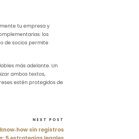
amente tu empresa y
complementarias: los
to de socios permite
dables más adelante. Un
izar ambos textos,
ereses estén protegidos de
NEXT POST
know‑how sin registros
s: 5 estrategias legales