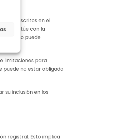
están inscritos en el
e interactúe con la
ias
mantes y no puede
os.
e limitaciones para
te puede no estar obligado
 su inclusión en los
ón registral. Esto implica