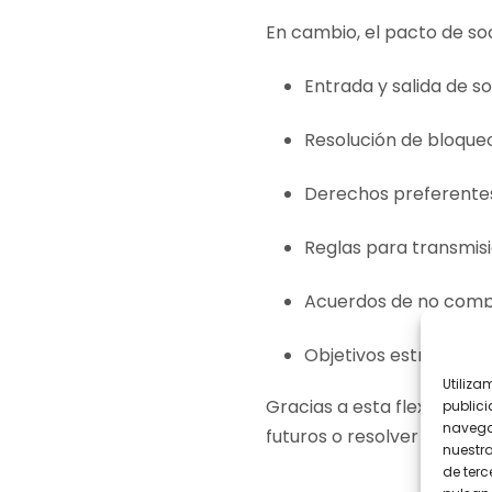
En cambio, el pacto de so
Entrada y salida de so
Resolución de bloque
Derechos preferente
Reglas para transmisi
Acuerdos de no comp
Objetivos estratégico
Utiliza
Gracias a esta flexibilida
publici
navega
futuros o resolver disputa
nuestr
de terc