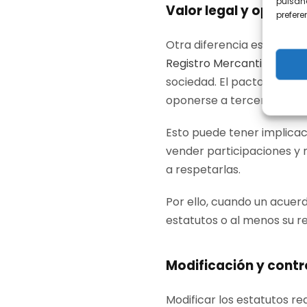
pulsand
Valor legal y oponibi
prefer
Otra diferencia estatutos 
Registro Mercantil
, son e
sociedad. El pacto de soci
oponerse a terceros, salv
Esto puede tener implicac
vender participaciones y 
a respetarlas.
Por ello, cuando un acuerd
estatutos o al menos su r
Modificación y contr
Modificar los estatutos req