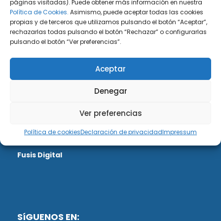
páginas visitadas). Puede obtener más información en nuestra
Política de Cookies.
Asimismo, puede aceptar todas las cookies
propias y de terceros que utilizamos pulsando el botón “Aceptar”,
rechazarlas todas pulsando el botón “Rechazar” o configurarlas
pulsando el botón “Ver preferencias”.
DiG ABOGADOS
Aceptar
DiG Abogados es un despacho de abogados
multidisciplinar especializado en las materias de
Denegar
fiscalidad y mercantil. Llevamos más de 50 años al
servicio de personas y empresas.
Ver preferencias
Política de cookies
Declaración de privacidad
Impressum
Web designed by:
Fusis Digital
SíGUENOS EN: