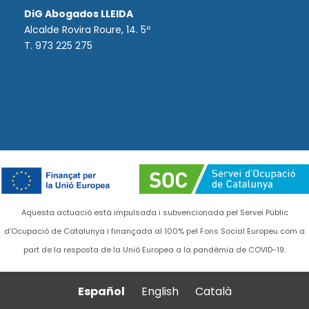
DiG Abogados LLEIDA
Alcalde Rovira Roure, 14. 5º
T. 973 225 275
Aquesta actuació està impulsada i subvencionada pel Servei Públic
d'Ocupació de Catalunya i finançada al 100% pel Fons Social Europeu com a
part de la resposta de la Unió Europea a la pandèmia de COVID-19.
Español
English
Català