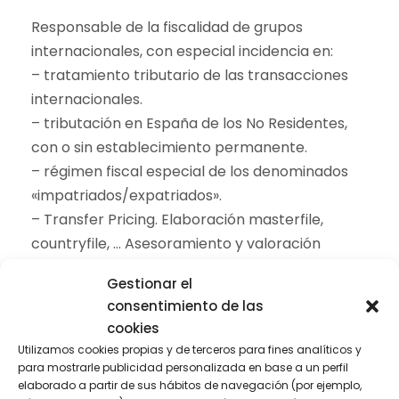
Responsable de la fiscalidad de grupos
internacionales, con especial incidencia en:
– tratamiento tributario de las transacciones
internacionales.
– tributación en España de los No Residentes,
con o sin establecimiento permanente.
– régimen fiscal especial de los denominados
«impatriados/expatriados».
– Transfer Pricing. Elaboración masterfile,
countryfile, … Asesoramiento y valoración
operaciones, análisis comparabilidad, …
Gestionar el
– Intervención en actuaciones ante la
consentimiento de las
Inspección de los Tributos.
cookies
Utilizamos cookies propias y de terceros para fines analíticos y
para mostrarle publicidad personalizada en base a un perfil
elaborado a partir de sus hábitos de navegación (por ejemplo,