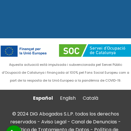
Aquesta actuació està impulsada i subvencionada pel Servei Públic
d'Ocupació de Catalunya i finançada al 100% pel Fons Social Europeu com a
part de la resposta de la Unió Europea a la pandèmia de COVID-19.
Español
English
Català
© 2024 DiG Abogados S.L.P. todos los derechos
reservados -
Aviso Legal
-
Canal de Denuncias
-
Política de Tratamiento de Datos
-
Política de