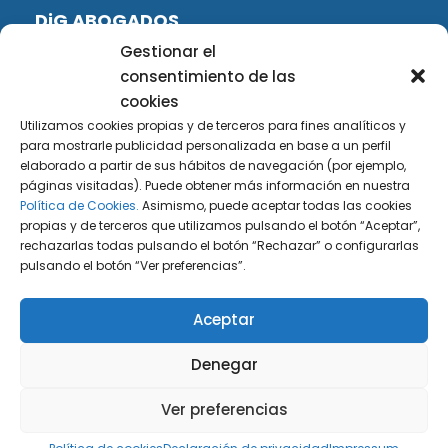
DiG ABOGADOS
Gestionar el
DiG Abogados es un despacho de abogados
consentimiento de las
multidisciplinar especializado en las materias de
cookies
fiscalidad y mercantil. Llevamos más de 50 años al
Utilizamos cookies propias y de terceros para fines analíticos y
servicio de personas y empresas.
para mostrarle publicidad personalizada en base a un perfil
elaborado a partir de sus hábitos de navegación (por ejemplo,
Web designed by:
páginas visitadas). Puede obtener más información en nuestra
Política de Cookies.
Asimismo, puede aceptar todas las cookies
propias y de terceros que utilizamos pulsando el botón “Aceptar”,
Fusis Digital
rechazarlas todas pulsando el botón “Rechazar” o configurarlas
pulsando el botón “Ver preferencias”.
Aceptar
SíGUENOS EN:
Denegar
Ver preferencias