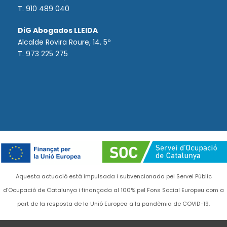
T.
910 489 040
DiG Abogados LLEIDA
Alcalde Rovira Roure, 14. 5º
T. 973 225 275
Aquesta actuació està impulsada i subvencionada pel Servei Públic
d'Ocupació de Catalunya i finançada al 100% pel Fons Social Europeu com a
part de la resposta de la Unió Europea a la pandèmia de COVID-19.