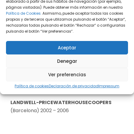
elaborado a partir de sus hábitos de navegación (por ejemplo,
páginas visitadas). Puede obtener más información en nuestra
Política de Cookies.
Asimismo, puede aceptar todas las cookies
propias y de terceros que utilizamos pulsando el botón “Aceptar”,
EXPERIENCIA
rechazarlas todas pulsando el botón “Rechazar” o configurarlas
pulsando el botón “Ver preferencias”.
DiG Abogados
2025 – Actualidad
Aceptar
Écija & Asociados Abogados Barcelona
2022-2025
Denegar
PRICEWATERHOUSECOOPERS
2012-2022
Ver preferencias
Política de cookies
Declaración de privacidad
Impressum
Bond Pearce LLP
(Bristol, UK) 2007 – 2011
LANDWELL-PRICEWATERHOUSECOOPERS
(Barcelona) 2002 – 2006