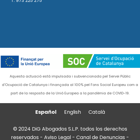
T. 973 225 275
Aquesta actuació està impulsada i subvencionada pel Servei Públic
d'Ocupació de Catalunya i finançada al 100% pel Fons Social Europeu com a
part de la resposta de la Unió Europea a la pandèmia de COVID-19.
Español
English
Català
© 2024 DiG Abogados S.L.P. todos los derechos
reservados -
Aviso Legal
-
Canal de Denuncias
-