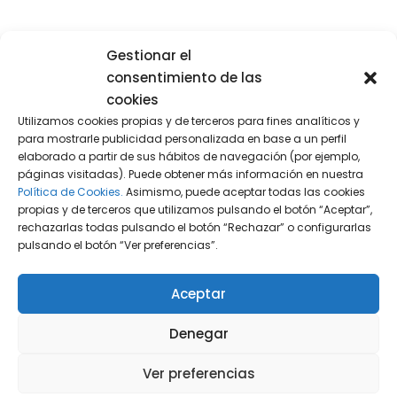
Economista. Fiscalista
Gestionar el
DiG Advocats
sept. 1994 – actualidad
consentimiento de las
cookies
Forma parte del Departamento de Asesoría
Utilizamos cookies propias y de terceros para fines analíticos y
Tributaria desde 1994.
para mostrarle publicidad personalizada en base a un perfil
Actualmente coordina el área de Asesoría y
elaborado a partir de sus hábitos de navegación (por ejemplo,
páginas visitadas). Puede obtener más información en nuestra
Gestión de Procesos Empresariales – Business
Política de Cookies.
Asimismo, puede aceptar todas las cookies
Process Outsourcing (BPO).
propias y de terceros que utilizamos pulsando el botón “Aceptar”,
rechazarlas todas pulsando el botón “Rechazar” o configurarlas
pulsando el botón “Ver preferencias”.
Aceptar
Denegar
Ver preferencias