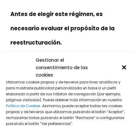
Antes de elegir este régimen, es
necesario evaluar el propósito de la
reestructuración.
En resumen, el régimen fiscal especial de
Gestionar el
reestructuraciones puede ser beneficioso
consentimiento de las
siempre que la reestructuración no tenga
cookies
como objetivo la venta de los activos. En caso
Utilizamos cookies propias y de terceros para fines analíticos y
para mostrarle publicidad personalizada en base a un perfil
contrario, las rentas diferidas deberán pagarse
elaborado a partir de sus hábitos de navegación (por ejemplo,
en el momento de la transmisión de los activos
páginas visitadas). Puede obtener más información en nuestra
a terceros. Por lo tanto, este régimen es útil
Política de Cookies.
Asimismo, puede aceptar todas las cookies
propias y de terceros que utilizamos pulsando el botón “Aceptar”,
cuando se pretende
mantener los activos
rechazarlas todas pulsando el botón “Rechazar” o configurarlas
aportados, canjeados o fusionados a medio o
pulsando el botón “Ver preferencias”.
largo plazo.