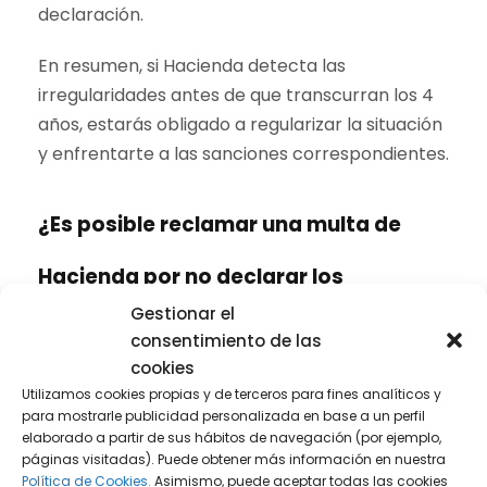
declaración.
En resumen, si Hacienda detecta las
irregularidades antes de que transcurran los 4
años, estarás obligado a regularizar la situación
y enfrentarte a las sanciones correspondientes.
¿Es posible reclamar una multa de
Hacienda por no declarar los
Gestionar el
ingresos?
consentimiento de las
cookies
En general, es posible impugnar todas las
Utilizamos cookies propias y de terceros para fines analíticos y
multas recibidas mediante dos opciones
para mostrarle publicidad personalizada en base a un perfil
elaborado a partir de sus hábitos de navegación (por ejemplo,
principales: el recurso de reposición o la
páginas visitadas). Puede obtener más información en nuestra
reclamación administrativa. El recurso de
Política de Cookies.
Asimismo, puede aceptar todas las cookies