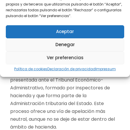
reposición debe presentarse directamente
propias y de terceros que utilizamos pulsando el botón “Aceptar”,
rechazarlas todas pulsando el botón “Rechazar” o configurarlas
ante la Agencia Tributaria, en concreto ante el
pulsando el botón “Ver preferencias”.
mismo órgano que dictó la resolución
impugnada, por lo que las probabilidades de
Aceptar
éxito no acostumbran a ser excesivas, dado
resuelven los mismos que han emitido la
Denegar
sanción.
Ver preferencias
Como alternativa, puedes optar por una
Política de cookies
Declaración de privacidad
Impressum
reclamación administrativa, que debe ser
presentada ante el Tribunal Económico-
Administrativo, formado por inspectores de
hacienda y que forma parte de la
Administración tributaria del Estado. Este
proceso ofrece una vía de apelación más
neutral, aunque no se deje de estar dentro del
ámbito de hacienda.