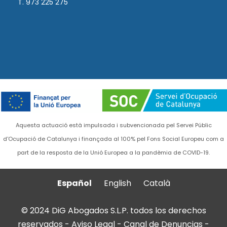
T. 973 225 275
Aquesta actuació està impulsada i subvencionada pel Servei Públic
d'Ocupació de Catalunya i finançada al 100% pel Fons Social Europeu com a
part de la resposta de la Unió Europea a la pandèmia de COVID-19.
Español
English
Català
© 2024 DiG Abogados S.L.P. todos los derechos
reservados -
Aviso Legal
-
Canal de Denuncias
-