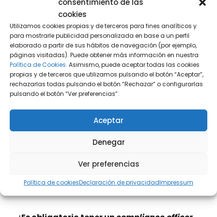
consentimiento de las
Habilidades
Ética, liderazgo,
cookies
personales
confidencialidad,
Utilizamos cookies propias y de terceros para fines analíticos y
comunicación
para mostrarle publicidad personalizada en base a un perfil
elaborado a partir de sus hábitos de navegación (por ejemplo,
páginas visitadas). Puede obtener más información en nuestra
Política de Cookies.
Asimismo, puede aceptar todas las cookies
propias y de terceros que utilizamos pulsando el botón “Aceptar”,
rechazarlas todas pulsando el botón “Rechazar” o configurarlas
pulsando el botón “Ver preferencias”.
Aceptar
Denegar
Ver preferencias
Preguntas frecuentes sobre el
Política de cookies
Declaración de privacidad
Impressum
compliance officer