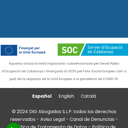
Aquesta actuació està impulsada i subvencionada pel Servei Públic
d'Ocupació de Catalunya i finançada al 100% pel Fons Social Europeu com a
part de la resposta de la Unió Europea a la pandèmia de COVID-19.
Español
English
Català
© 2024 DiG Abogados S.L.P. todos los derechos
reservados -
Aviso Legal
-
Canal de Denuncias
-
Política de Tratamiento de Datos
-
Política de