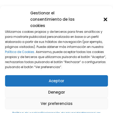
Los usuarios de especial relevancia deben
Gestionar el
cumplir con estándares adicionales, incluyendo
consentimiento de las
la inscripción en el registro, y asumir
cookies
responsabilidades como garantizar la
Utilizamos cookies propias y de terceros para fines analíticos y
transparencia publicitaria, proteger a los
para mostrarle publicidad personalizada en base a un perfil
menores y declarar ingresos. Además, se
elaborado a partir de sus hábitos de navegación (por ejemplo,
páginas visitadas). Puede obtener más información en nuestra
encuentran sujetos a auditorías y controles que
Política de Cookies.
Asimismo, puede aceptar todas las cookies
faciliten el cumplimiento de estas obligaciones.
propias y de terceros que utilizamos pulsando el botón “Aceptar”,
rechazarlas todas pulsando el botón “Rechazar” o configurarlas
pulsando el botón “Ver preferencias”.
Consecuencias de NO cumplir la Ley
Aceptar
de Influencers 2024
Denegar
El incumplimiento de las obligaciones de la
Ley
Influencers
puede dar lugar a sanciones
Ver preferencias
significativas, que van desde multas