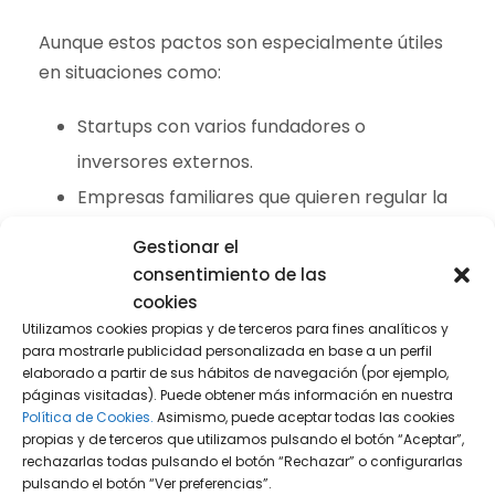
Aunque estos pactos son especialmente útiles
en situaciones como:
Startups con varios fundadores o
inversores externos.
Empresas familiares que quieren regular la
sucesión o el reparto de funciones.
Gestionar el
Sociedades con socios minoritarios que
consentimiento de las
cookies
desean asegurar ciertos derechos.
Utilizamos cookies propias y de terceros para fines analíticos y
Negocios en fase de expansión o
para mostrarle publicidad personalizada en base a un perfil
reestructuración societaria.
elaborado a partir de sus hábitos de navegación (por ejemplo,
páginas visitadas). Puede obtener más información en nuestra
Política de Cookies.
Asimismo, puede aceptar todas las cookies
…la realidad es que
cualquier sociedad
que
propias y de terceros que utilizamos pulsando el botón “Aceptar”,
quiera prevenir riesgos y formalizar acuerdos
rechazarlas todas pulsando el botón “Rechazar” o configurarlas
pulsando el botón “Ver preferencias”.
internos debería contar con un pacto