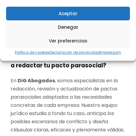
parasocial. Incluso en sociedades
Aceptar
aparentemente estables, este tipo de pactos
pueden
evitar malentendidos y fortalecer
Denegar
las relaciones empresariales
.
Ver preferencias
¿Cómo puede ayudarte DiG Abogados
Política de cookies
Declaración de privacidad
Impressum
a redactar tu pacto parasocial?
En
DiG Abogados
, somos especialistas en la
redacción, revisión y actualización de pactos
parasociales adaptados a las necesidades
concretas de cada empresa. Nuestro equipo
jurídico estudia a fondo tu caso, anticipa los
posibles escenarios de conflicto y diseña
cláusulas claras, eficaces y plenamente válidas.