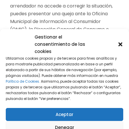
arrendador no accede a corregir la situación,
puedes presentar una queja ante la Oficina
Municipal de Información al Consumidor
(OMIC), la Dirección General de Consumo o
incluso llevar el caso a los juzgados.
Gestionar el
consentimiento de las
4. Recopila pruebas
Guarda copias del
cookies
contrato, correos, mensajes o cualquier
Utilizamos cookies propias y de terceros para fines analíticos y
para mostrarle publicidad personalizada en base a un perfil
documento que pueda demostrar el contenido
elaborado a partir de sus hábitos de navegación (por ejemplo,
abusivo. Todo esto será útil en una posible
páginas visitadas). Puede obtener más información en nuestra
denuncia o juicio.
Política de Cookies.
Asimismo, puede aceptar todas las cookies
propias y de terceros que utilizamos pulsando el botón “Aceptar”,
rechazarlas todas pulsando el botón “Rechazar” o configurarlas
5. Impugna la cláusula ante un juez
El
pulsando el botón “Ver preferencias”.
tribunal puede declarar nula cualquier cláusula
que considere abusiva. Esta será tratada como
Aceptar
si nunca hubiese existido, sin afectar el resto del
contrato.
Denegar