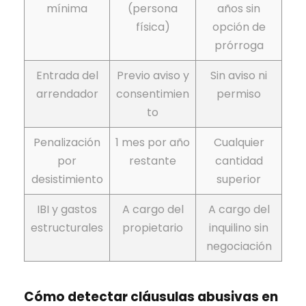
mínima
(persona
años sin
física)
opción de
prórroga
Entrada del
Previo aviso y
Sin aviso ni
arrendador
consentimien
permiso
to
Penalización
1 mes por año
Cualquier
por
restante
cantidad
desistimiento
superior
IBI y gastos
A cargo del
A cargo del
estructurales
propietario
inquilino sin
negociación
Cómo detectar cláusulas abusivas en