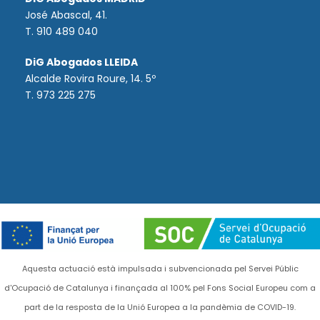
José Abascal, 41.
T.
910 489 040
DiG Abogados LLEIDA
Alcalde Rovira Roure, 14. 5º
T. 973 225 275
Aquesta actuació està impulsada i subvencionada pel Servei Públic
d'Ocupació de Catalunya i finançada al 100% pel Fons Social Europeu com a
part de la resposta de la Unió Europea a la pandèmia de COVID-19.