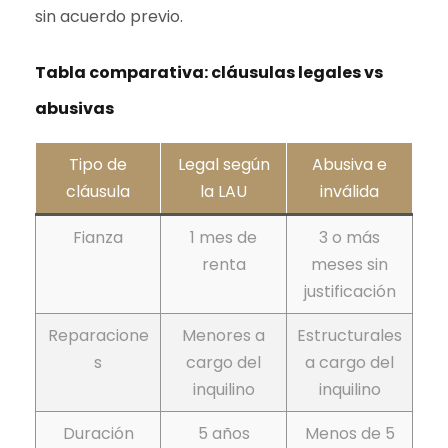
sin acuerdo previo.
Tabla comparativa: cláusulas legales vs
abusivas
Tipo de
Legal según
Abusiva e
cláusula
la LAU
inválida
Fianza
1 mes de
3 o más
renta
meses sin
justificación
Reparacione
Menores a
Estructurales
s
cargo del
a cargo del
inquilino
inquilino
Duración
5 años
Menos de 5