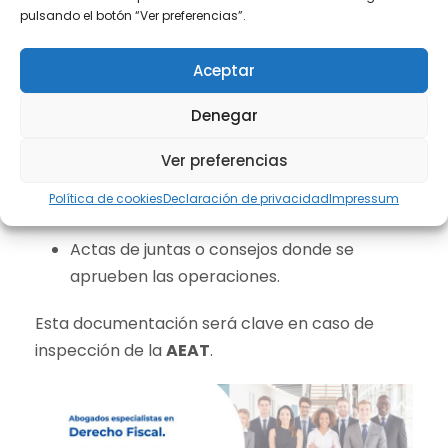
pulsando el botón “Ver preferencias”.
documental:
Aceptar
Contratos y acuerdos firmados.
Denegar
Informes de precios de transferencia.
Ver preferencias
Estudios de comparables y metodología
utilizada.
Política de cookies
Declaración de privacidad
Impressum
Actas de juntas o consejos donde se
aprueben las operaciones.
Esta documentación será clave en caso de
inspección de la
AEAT
.