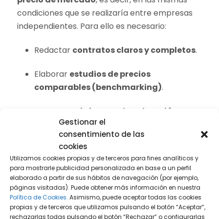
condiciones que se realizaría entre empresas
independientes. Para ello es necesario:
Redactar
contratos claros y completos
.
Elaborar
estudios de precios
comparables (benchmarking)
.
Contar con
informes de valoración
Gestionar el
externos
cuando el importe o complejidad
consentimiento de las
lo requiera.
cookies
Utilizamos cookies propias y de terceros para fines analíticos y
Documentación y archivo de operaciones
para mostrarle publicidad personalizada en base a un perfil
elaborado a partir de sus hábitos de navegación (por ejemplo,
vinculadas
páginas visitadas). Puede obtener más información en nuestra
Política de Cookies.
Asimismo, puede aceptar todas las cookies
Incluso si no estás obligado a presentar el
propias y de terceros que utilizamos pulsando el botón “Aceptar”,
rechazarlas todas pulsando el botón “Rechazar” o configurarlas
modelo 232, debes conservar evidencia