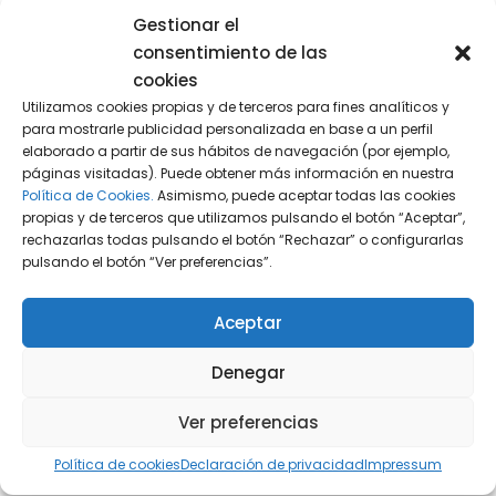
dispositivos móviles. En todos los casos, estas
Gestionar el
normas deben ser coherentes con los
consentimiento de las
principios de proporcionalidad y respeto a la
cookies
intimidad.
Utilizamos cookies propias y de terceros para fines analíticos y
para mostrarle publicidad personalizada en base a un perfil
elaborado a partir de sus hábitos de navegación (por ejemplo,
La normativa también obliga al empleador a
páginas visitadas). Puede obtener más información en nuestra
elaborar un plan de desconexión digital que
Política de Cookies.
Asimismo, puede aceptar todas las cookies
garantice el descanso efectivo del trabajador
propias y de terceros que utilizamos pulsando el botón “Aceptar”,
rechazarlas todas pulsando el botón “Rechazar” o configurarlas
fuera del horario. Esto implica, por ejemplo,
pulsando el botón “Ver preferencias”.
evitar enviar comunicaciones fuera de horario,
así como fomentar una cultura empresarial
Aceptar
que respete el tiempo personal del equipo.
Denegar
Prevención de riesgos psicosociales
Ver preferencias
Por último, es imprescindible que la empresa
Política de cookies
Declaración de privacidad
Impressum
tenga en cuenta los riesgos psicosociales