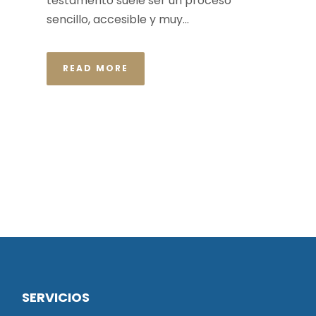
testamento suele ser un proceso
sencillo, accesible y muy...
READ MORE
SERVICIOS