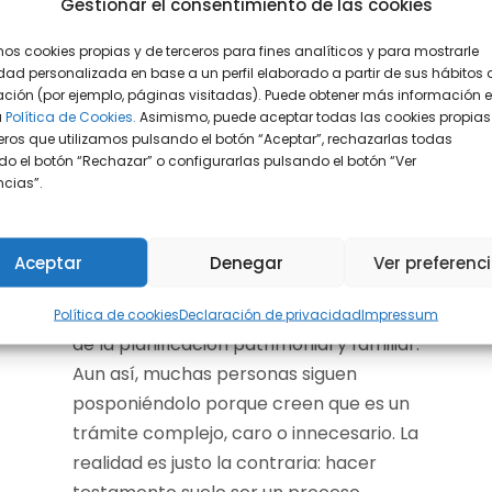
Gestionar el consentimiento de las cookies
mos cookies propias y de terceros para fines analíticos y para mostrarle
18 junio, 2026
dad personalizada en base a un perfil elaborado a partir de sus hábitos 
Cómo hacer un
ción (por ejemplo, páginas visitadas). Puede obtener más información 
a
Política de Cookies.
Asimismo, puede aceptar todas las cookies propias
testamento: pasos,
eros que utilizamos pulsando el botón “Aceptar”, rechazarlas todas
requisitos y cuánto
o el botón “Rechazar” o configurarlas pulsando el botón “Ver
encias”.
cuesta
Cómo preparar un testamento Saber
Aceptar
Denegar
Ver preferenc
cómo hacer un testamento es una de
las decisiones más importantes dentro
Política de cookies
Declaración de privacidad
Impressum
de la planificación patrimonial y familiar.
Aun así, muchas personas siguen
posponiéndolo porque creen que es un
trámite complejo, caro o innecesario. La
realidad es justo la contraria: hacer