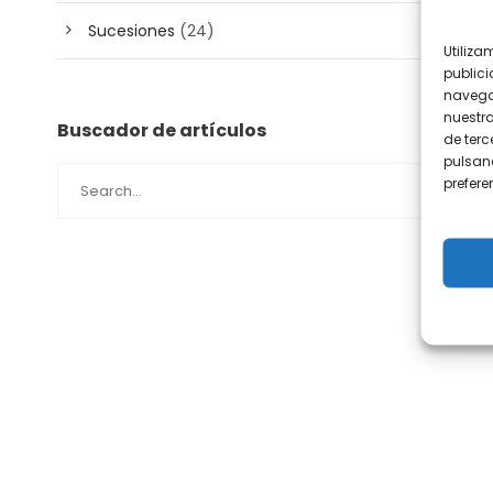
Sucesiones
(24)
Utiliza
publici
navega
nuestr
Buscador de artículos
de terc
pulsand
prefer