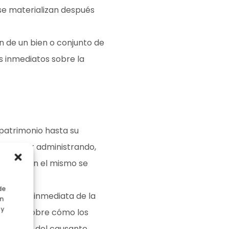
 se materializan después
n de un bien o conjunto de
s inmediatos sobre la
 patrimonio hasta su
de seguir administrando,
lvo que en el mismo se
de
ferencia inmediata de la
en
 y
ciones, sobre cómo los
timiento del causante