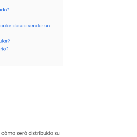
mado?
icular desea vender un
ular?
rio?
 cómo será distribuido su