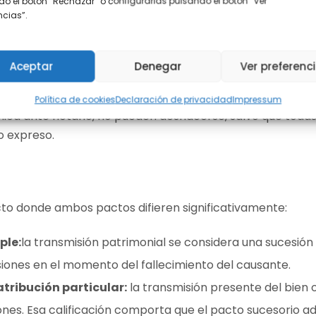
o el botón “Rechazar” o configurarlas pulsando el botón “Ver
encias”.
men de los bienes atribuidos.
Aceptar
Denegar
Ver preferenc
mentos, los pactos sucesorios
son irrevocables
. Una vez 
Política de cookies
Declaración de privacidad
Impressum
blica ante notario, no pueden deshacerse, salvo que todas
o expreso.
ecto donde ambos pactos difieren significativamente:
ple:
la transmisión patrimonial se considera una sucesión 
iones en el momento del fallecimiento del causante.
atribución particular:
la transmisión presente del bien o
es. Esa calificación comporta que el pacto sucesorio adqu