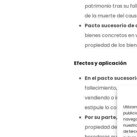
patrimonio tras su fa
de la muerte del caus
Pacto sucesorio de 
bienes concretos en v
propiedad de los bien
Efectos y aplicación
En el pacto sucesori
fallecimiento, moment
vendiendo o incluso m
estipule lo contrario
Utiliza
publici
Por su parte, el pac
navega
nuestr
propiedad del bien o 
de terc
herederos pueden dis