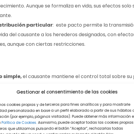
llecimiento. Aunque se formaliza en vida, sus efectos solo
ante.
atribución particular
: este pacto permite la transmisió
ida del causante a los herederos designados, con efecto
es, aunque con ciertas restricciones.
o simple,
el causante mantiene el control total sobre su
o en el cual el pacto surte efecto. Esto significa que pue
Gestionar el consentimiento de las cookies
odificando la distribución de sus bienes mientras viva. Sa
 o se condicione de alguna manera.
mos cookies propias y de terceros para fines analíticos y para mostrarle
dad personalizada en base a un perfil elaborado a partir de sus hábitos 
to sucesorio de atribución particular
implica una trans
ción (por ejemplo, páginas visitadas). Puede obtener más información 
a
Política de Cookies.
Asimismo, puede aceptar todas las cookies propias
bienes, aunque el causante puede estipular ciertas limita
eros que utilizamos pulsando el botón “Aceptar”, rechazarlas todas
poner de éstos. Por ejemplo, se puede requerir el consen