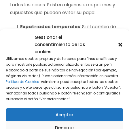
todos los casos. Existen algunas excepciones y
supuestos que pueden evitar su pago:
Expatriados temporales
: Si el cambio de
residencia se realiza a un país miembro de
Gestionar el
consentimiento de las
la Unión Europea o del Espacio Económico
cookies
Europeo con el que exista un intercambio
Utilizamos cookies propias y de terceros para fines analíticos y
de información efectiva, el Exit Tax puede
para mostrarle publicidad personalizada en base a un perfil
elaborado a partir de sus hábitos de navegación (por ejemplo,
diferirse, siempre y cuando se justifique que
páginas visitadas). Puede obtener más información en nuestra
se trata de un desplazamiento temporal.
Política de Cookies.
Asimismo, puede aceptar todas las cookies
propias y de terceros que utilizamos pulsando el botón “Aceptar”,
Traslado por motivos laborales
: En
rechazarlas todas pulsando el botón “Rechazar” o configurarlas
pulsando el botón “Ver preferencias”.
algunos casos, el traslado por razones de
trabajo a ciertos países no desencadenará
Aceptar
el pago del Exit Tax si se cumplen
Denegar
determinados requisitos.