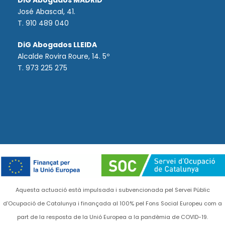
DiG Abogados MADRID
José Abascal, 41.
T.
910 489 040
DiG Abogados LLEIDA
Alcalde Rovira Roure, 14. 5º
T. 973 225 275
Aquesta actuació està impulsada i subvencionada pel Servei Públic
d'Ocupació de Catalunya i finançada al 100% pel Fons Social Europeu com a
part de la resposta de la Unió Europea a la pandèmia de COVID-19.