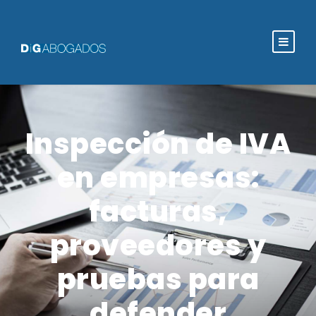
Inspección de IVA
en empresas:
facturas,
proveedores y
pruebas para
defender