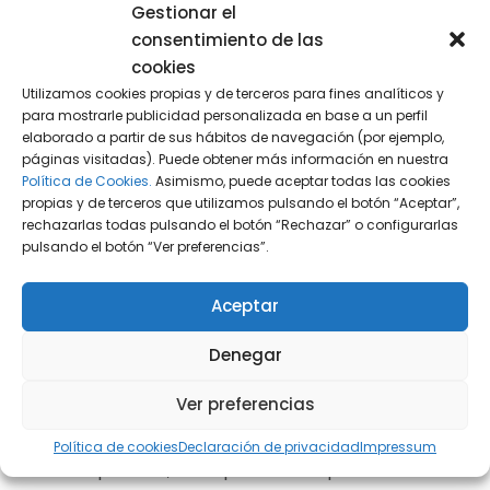
Gestionar el
La conservación documental importa
consentimiento de las
más de lo que parece
cookies
Utilizamos cookies propias y de terceros para fines analíticos y
para mostrarle publicidad personalizada en base a un perfil
La Ley del IVA obliga a conservar las facturas
elaborado a partir de sus hábitos de navegación (por ejemplo,
recibidas, justificantes contables y copias de las
páginas visitadas). Puede obtener más información en nuestra
facturas expedidas durante el plazo de
Política de Cookies.
Asimismo, puede aceptar todas las cookies
propias y de terceros que utilizamos pulsando el botón “Aceptar”,
prescripción, y durante más tiempo cuando
rechazarlas todas pulsando el botón “Rechazar” o configurarlas
existan bienes o cuotas sometidos a periodos
pulsando el botón “Ver preferencias”.
de regularización. Además, cuando la
conservación sea electrónica, la Administración
Aceptar
debe poder acceder en línea, cargar y utilizar la
Denegar
documentación.
Ver preferencias
Esto tiene una consecuencia práctica muy
clara: no basta con “tener algo guardado”. En
Política de cookies
Declaración de privacidad
Impressum
una inspección, la empresa debe poder