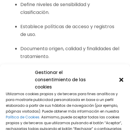
Define niveles de sensibilidad y
clasificación.
Establece políticas de acceso y registros
de uso.
Documenta origen, calidad y finalidades del
tratamiento.
En este punto, es esencial recordar que una IA
Gestionar el
entrenada o alimentada con datos
consentimiento de las
inconsistentes produce resultados
cookies
inconsistentes. Por ende, la “calidad del dato” es
Utilizamos cookies propias y de terceros para fines analíticos y
para mostrarle publicidad personalizada en base a un perfil
una condición previa, no un detalle.
elaborado a partir de sus hábitos de navegación (por ejemplo,
páginas visitadas). Puede obtener más información en nuestra
Fase 3: piloto controlado y validación
Política de Cookies.
Asimismo, puede aceptar todas las cookies
propias y de terceros que utilizamos pulsando el botón “Aceptar”,
rechazarlas todas pulsando el botón “Rechazar” o configurarlas