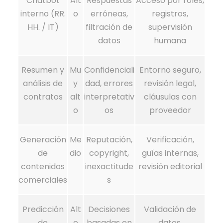
Chatbot
Alt
Respuestas
Acceso por roles,
interno (RR.
o
erróneas,
registros,
HH. / IT)
filtración de
supervisión
datos
humana
Resumen y
Mu
Confidenciali
Entorno seguro,
análisis de
y
dad, errores
revisión legal,
contratos
alt
interpretativ
cláusulas con
o
os
proveedor
Generación
Me
Reputación,
Verificación,
de
dio
copyright,
guías internas,
contenidos
inexactitude
revisión editorial
comerciales
s
Predicción
Alt
Decisiones
Validación de
de
o
basadas en
datos,