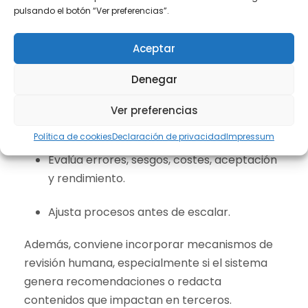
Posteriormente, se debe ejecutar un piloto con
pulsando el botón “Ver preferencias”.
alcance limitado. En concreto:
Aceptar
Selecciona un área pequeña y un grupo
reducido de usuarios.
Denegar
Implementa un periodo de prueba con
Ver preferencias
métricas.
Política de cookies
Declaración de privacidad
Impressum
Evalúa errores, sesgos, costes, aceptación
y rendimiento.
Ajusta procesos antes de escalar.
Además, conviene incorporar mecanismos de
revisión humana, especialmente si el sistema
genera recomendaciones o redacta
contenidos que impactan en terceros.