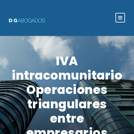
IVA
intracomunitario
Operaciones
triangulares
entre
empresarios