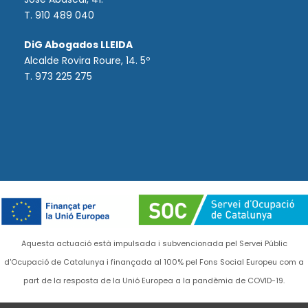
T.
910 489 040
DiG Abogados LLEIDA
Alcalde Rovira Roure, 14. 5º
T. 973 225 275
Aquesta actuació està impulsada i subvencionada pel Servei Públic
d'Ocupació de Catalunya i finançada al 100% pel Fons Social Europeu com a
part de la resposta de la Unió Europea a la pandèmia de COVID-19.