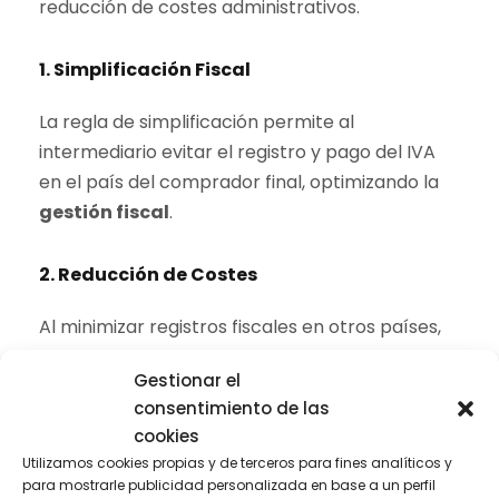
reducción de costes administrativos.
1. Simplificación Fiscal
La regla de simplificación permite al
intermediario evitar el registro y pago del IVA
en el país del comprador final, optimizando la
gestión fiscal
.
2. Reducción de Costes
Al minimizar registros fiscales en otros países,
las operaciones triangulares ayudan a reducir
Gestionar el
los costes administrativos y permiten
mejor
consentimiento de las
flujo de efectivo
.
cookies
Utilizamos cookies propias y de terceros para fines analíticos y
3. Mayor Competitividad Internacional
para mostrarle publicidad personalizada en base a un perfil