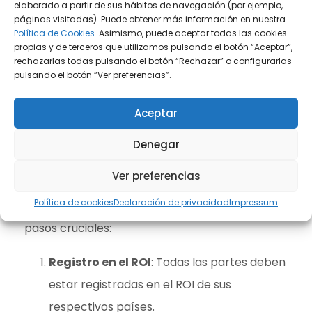
elaborado a partir de sus hábitos de navegación (por ejemplo,
La simplificación del proceso permite a las
páginas visitadas). Puede obtener más información en nuestra
Política de Cookies.
Asimismo, puede aceptar todas las cookies
empresas competir en el mercado
propias y de terceros que utilizamos pulsando el botón “Aceptar”,
internacional sin costos fiscales elevados,
rechazarlas todas pulsando el botón “Rechazar” o configurarlas
pulsando el botón “Ver preferencias”.
facilitando
precios más competitivos
.
Aceptar
Pasos para realizar correctamente
Denegar
una Operación Triangular
Ver preferencias
Para ejecutar correctamente una operación
Política de cookies
Declaración de privacidad
Impressum
triangular, cada empresa debe seguir ciertos
pasos cruciales:
Registro en el ROI
: Todas las partes deben
estar registradas en el ROI de sus
respectivos países.