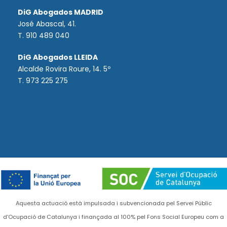
DiG Abogados MADRID
José Abascal, 41.
T.
910 489 040
DiG Abogados LLEIDA
Alcalde Rovira Roure, 14. 5º
T. 973 225 275
Aquesta actuació està impulsada i subvencionada pel Servei Públic
d'Ocupació de Catalunya i finançada al 100% pel Fons Social Europeu com a