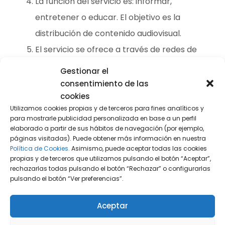
La función del servicio es: informar,
entretener o educar. El objetivo es la
distribución de contenido audiovisual.
El servicio se ofrece a través de redes de
comunicaciones electrónicas (Internet).
Gestionar el
consentimiento de las
cookies
Utilizamos cookies propias y de terceros para fines analíticos y
para mostrarle publicidad personalizada en base a un perfil
SOLICITAR CONSULTA
elaborado a partir de sus hábitos de navegación (por ejemplo,
páginas visitadas). Puede obtener más información en nuestra
Política de Cookies.
Asimismo, puede aceptar todas las cookies
propias y de terceros que utilizamos pulsando el botón “Aceptar”,
rechazarlas todas pulsando el botón “Rechazar” o configurarlas
¿Quién debe cumplir con la
pulsando el botón “Ver preferencias”.
normativa?
Aceptar
Quedarán sujetos a la ley siempre que el