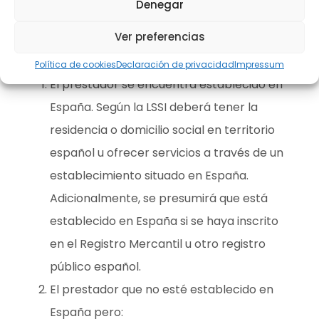
Denegar
prestador cumpla los requisitos anteriores y se
encuentre establecido en España (art. 3), eso
Ver preferencias
quiere decir que:
Política de cookies
Declaración de privacidad
Impressum
El prestador se encuentra establecido en
España. Según la LSSI deberá tener la
residencia o domicilio social en territorio
español u ofrecer servicios a través de un
establecimiento situado en España.
Adicionalmente, se presumirá que está
establecido en España si se haya inscrito
en el Registro Mercantil u otro registro
público español.
El prestador que no esté establecido en
España pero: