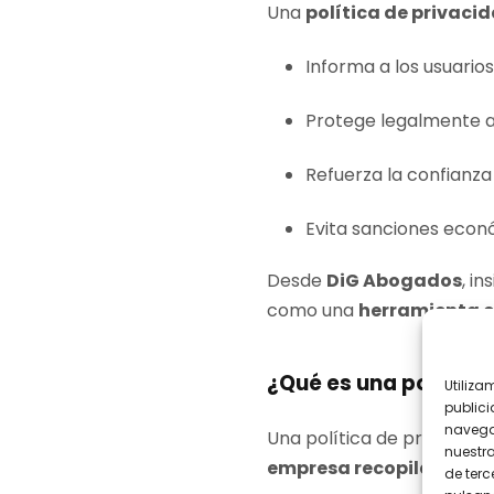
Una
política de privaci
Informa a los usuarios
Protege legalmente a
Refuerza la confianza
Evita sanciones econ
Desde
DiG Abogados
, i
como una
herramienta e
¿Qué es una política 
Utiliza
publici
navega
Una política de privacida
nuestr
empresa recopila, utili
de terc