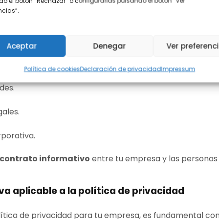
o el botón “Rechazar” o configurarlas pulsando el botón “Ver
encias”.
e una política de privacidad
tiva de protección de datos.
Aceptar
Denegar
Ver preferenc
transparente.
Política de cookies
Declaración de privacidad
Impressum
des.
gales.
porativa.
contrato informativo
entre tu empresa y las personas 
a aplicable a la política de privacidad
ítica de privacidad para tu empresa, es fundamental co