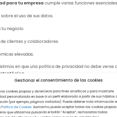
dad para tu empresa
cumple varias funciones esenciales
 sobre el uso de sus datos.
 tu negocio.
 de clientes y colaboradores.
ómicas elevadas.
nsistimos en que una política de privacidad no debe verse 
stratégica
.
Gestionar el consentimiento de las cookies
de privacidad y para qué sirve?
mos cookies propias y de terceros para fines analíticos y para mostrarle
dad personalizada en base a un perfil elaborado a partir de sus hábitos 
ción (por ejemplo, páginas visitadas). Puede obtener más información 
d es un documento legal que explica, de forma clara y acc
a
Política de Cookies.
Asimismo, puede aceptar todas las cookies propias
za, almacena y protege los datos personales
de usuari
eros que utilizamos pulsando el botón “Aceptar”, rechazarlas todas