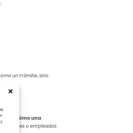
:
como un trámite, sino
de
en
esible,
cómo una
 y
os, clientes o empleados.