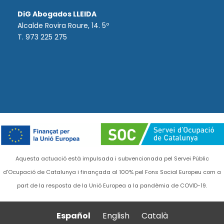
DiG Abogados LLEIDA
Alcalde Rovira Roure, 14. 5º
T. 973 225 275
Aquesta actuació està impulsada i subvencionada pel Servei Públic
d'Ocupació de Catalunya i finançada al 100% pel Fons Social Europeu com a
part de la resposta de la Unió Europea a la pandèmia de COVID-19.
Español
English
Català