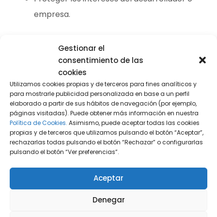
empresa.
Infracción de derechos de software y
Gestionar el
consentimiento de las
medidas legales
cookies
Utilizamos cookies propias y de terceros para fines analíticos y
El uso no autorizado, la copia, modificación o
para mostrarle publicidad personalizada en base a un perfil
elaborado a partir de sus hábitos de navegación (por ejemplo,
distribución de software protegido constituye
páginas visitadas). Puede obtener más información en nuestra
una
infracción de derechos de autor
. En
Política de Cookies.
Asimismo, puede aceptar todas las cookies
propias y de terceros que utilizamos pulsando el botón “Aceptar”,
estos casos, el titular puede:
rechazarlas todas pulsando el botón “Rechazar” o configurarlas
pulsando el botón “Ver preferencias”.
Reclamar judicialmente la cesación del uso
indebido.
Aceptar
Solicitar indemnización por daños y
Denegar
perjuicios.