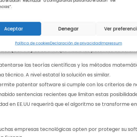
o el botón “Rechazar” o configurarlas pulsando el botón “Ver
encias”.
EPO y la USPTO
Aceptar
Denegar
Ver preferenc
s notables entre la
Oficina Europea de Patentes (EPO)
Política de cookies
Declaración de privacidad
Impressum
idos (USPTO)
es su enfoque hacia las patentes de softwa
atentarse las teorías científicas y los métodos matemát
 técnico. A nivel estatal la solución es similar.
ermite patentar software si cumple con los criterios de no
abido sentencias recientes que limitan estas posibilidade
idad en EE.UU requerirá que el algoritmo se transforme 
has empresas tecnológicas opten por proteger su softwa