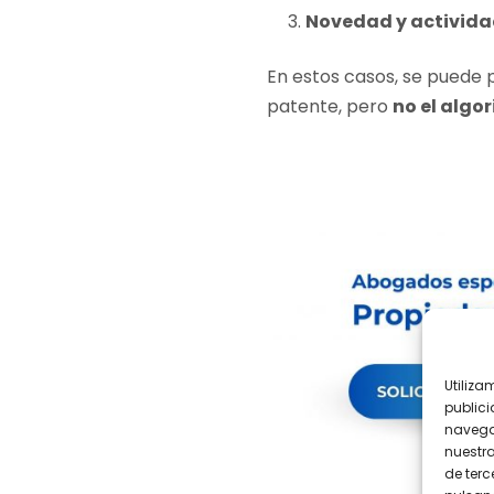
Novedad y activida
En estos casos, se puede 
patente, pero
no el algo
Utiliza
publici
navega
nuestr
de terc