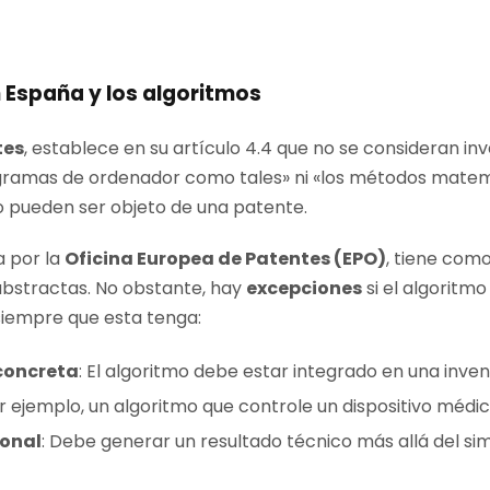
n España y los algoritmos
tes
, establece en su artículo 4.4 que no se consideran inv
gramas de ordenador como tales» ni «los métodos matemá
no pueden ser objeto de una patente.
a por la
Oficina Europea de Patentes (EPO)
, tiene como
abstractas. No obstante, hay
excepciones
si el algoritm
siempre que esta tenga:
concreta
: El algoritmo debe estar integrado en una inve
 ejemplo, un algoritmo que controle un dispositivo médic
ional
: Debe generar un resultado técnico más allá del s