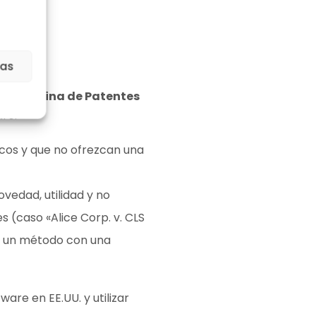
ias
y la
Oficina de Patentes
re:
icos y que no ofrezcan una
vedad, utilidad y no
s (caso «Alice Corp. v. CLS
en un método con una
re en EE.UU. y utilizar