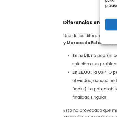
pulsand
prefer
Diferencias entre la 
Una de las diferencias má
y Marcas de Estados Un
En la UE
, no podrán p
solución a un problema
En EE.UU.
, la USPTO p
obviedad, aunque ha h
Bank»). La patentabil
finalidad singular.
Esto ha provocado que muc