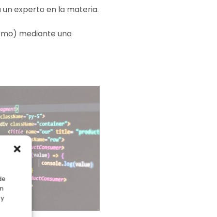
a un experto en la materia.
ritmo) mediante una
de
en
 y