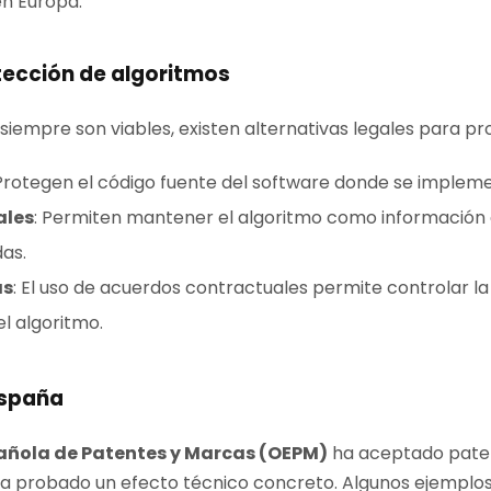
en Europa.
tección de algoritmos
siempre son viables, existen alternativas legales para pr
 Protegen el código fuente del software donde se impleme
ales
: Permiten mantener el algoritmo como información 
as.
as
: El uso de acuerdos contractuales permite controlar la 
el algoritmo.
España
añola de Patentes y Marcas (OEPM)
ha aceptado paten
a probado un efecto técnico concreto. Algunos ejemplos