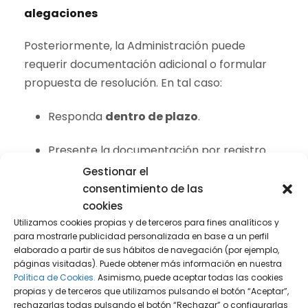
alegaciones
Posteriormente, la Administración puede
requerir documentación adicional o formular
propuesta de resolución. En tal caso:
Responda
dentro de plazo
.
Presente la documentación por registro
(preferentemente telemático).
Gestionar el
consentimiento de las
Mantenga coherencia entre lo alegado y la
cookies
prueba aportada.
Utilizamos cookies propias y de terceros para fines analíticos y
para mostrarle publicidad personalizada en base a un perfil
elaborado a partir de sus hábitos de navegación (por ejemplo,
Paso 5. Si deniegan: recursos
páginas visitadas). Puede obtener más información en nuestra
Política de Cookies.
Asimismo, puede aceptar todas las cookies
administrativos y vía económico-
propias y de terceros que utilizamos pulsando el botón “Aceptar”,
rechazarlas todas pulsando el botón “Rechazar” o configurarlas