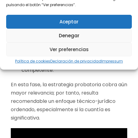
administrativa
pulsando el botón “Ver preferencias”.
Finalmente, si la reclamación es desestimada,
Aceptar
se abre la vía de:
Denegar
Recurso de reposición
, o bien
Ver preferencias
Reclamación económico-
administrativa
ante el órgano
Política de cookies
Declaración de privacidad
Impressum
competente.
En esta fase, la estrategia probatoria cobra aún
mayor relevancia; por tanto, resulta
recomendable un enfoque técnico-jurídico
ordenado, especialmente si la cuantía es
significativa.