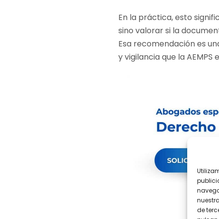
En la práctica, esto signi
sino valorar si la documen
Esa recomendación es una i
y vigilancia que la AEMPS e
Utiliza
publici
navega
nuestr
de terc