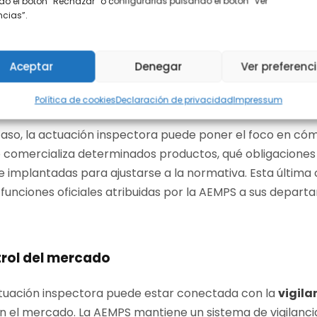
o el botón “Rechazar” o configurarlas pulsando el botón “Ver
latorio aplicable
encias”.
evisar la AEMPS en una actuación inspectora es el
cumpl
la empresa. En productos sanitarios, por ejemplo, el D
Aceptar
Denegar
Ver preferenc
 funciones relacionadas con la calificación y clasificación
ticas, prestaciones o funcionamiento conforme a la norma
Política de cookies
Declaración de privacidad
Impressum
 caso, la actuación inspectora puede poner el foco en có
 comercializa determinados productos, qué obligaciones 
e implantadas para ajustarse a la normativa. Esta última 
 funciones oficiales atribuidas por la AEMPS a sus depar
ntrol del mercado
ctuación inspectora puede estar conectada con la
vigila
 en el mercado. La AEMPS mantiene un sistema de vigilanci