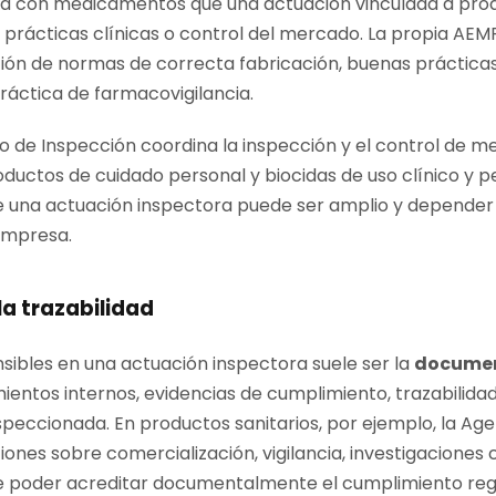
da con medicamentos que una actuación vinculada a produ
 prácticas clínicas o control del mercado. La propia AEM
ón de normas de correcta fabricación, buenas prácticas
ráctica de farmacovigilancia.
 de Inspección coordina la inspección y el control de 
oductos de cuidado personal y biocidas de uso clínico y p
e una actuación inspectora puede ser amplio y depender d
empresa.
a trazabilidad
sibles en una actuación inspectora suele ser la
docume
imientos internos, evidencias de cumplimiento, trazabili
nspeccionada. En productos sanitarios, por ejemplo, la A
ones sobre comercialización, vigilancia, investigaciones cl
e poder acreditar documentalmente el cumplimiento regu