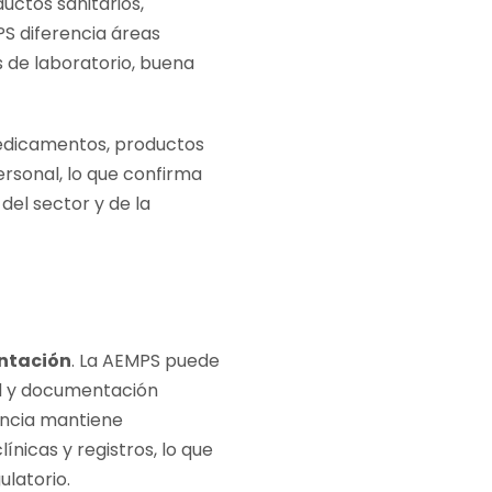
ctos sanitarios,
PS diferencia áreas
 de laboratorio, buena
medicamentos, productos
ersonal, lo que confirma
el sector y de la
ntación
. La AEMPS puede
dad y documentación
gencia mantiene
ínicas y registros, lo que
latorio.