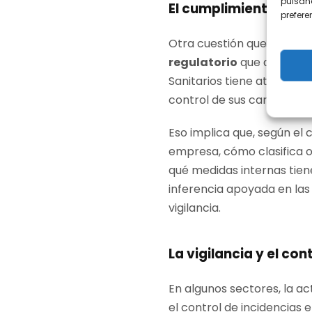
pulsand
El cumplimiento regu
prefer
Otra cuestión que puede r
regulatorio
que afecta a 
Sanitarios tiene atribuidas
control de sus caracterís
Eso implica que, según el
empresa, cómo clasifica o
qué medidas internas tien
inferencia apoyada en las
vigilancia.
La vigilancia y el co
En algunos sectores, la a
el control de incidencias