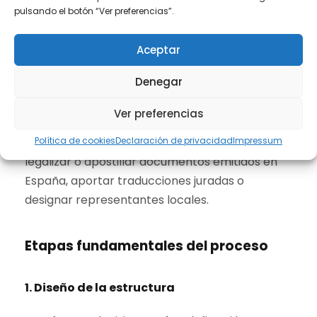
pulsando el botón “Ver preferencias”.
equivalente, se tramitan las altas fiscales, la
obtención de número de identificación
Aceptar
tributaria, la apertura de cuenta bancaria y las
inscripciones laborales o de seguridad social
Denegar
que procedan.
Ver preferencias
En determinados países, además, será
necesario acreditar el origen de fondos,
Política de cookies
Declaración de privacidad
Impressum
legalizar o apostillar documentos emitidos en
España, aportar traducciones juradas o
designar representantes locales.
Etapas fundamentales del proceso
1. Diseño de la estructura