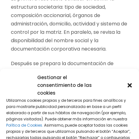
estructura societaria: tipo de sociedad,
composición accionarial, órganos de
administración, domicilio, actividad y sistema de
control por la matriz. En paralelo, se revisa la
disponibilidad del nombre social y la
documentación corporativa necesaria.
Después se prepara la documentación de
constitución, que normalmente incluye
Gestionar el
estatutos, acuerdos societarios de la matriz,
consentimiento de las
identificación de socios y administradores,
cookies
acreditación del capital social y, en su caso,
Utilizamos cookies propias y de terceros para fines analíticos y
poderes para actuar en nombre de la empresa
para mostrarle publicidad personalizada en base a un perfil
española.
elaborado a partir de sus hábitos de navegación (por ejemplo,
páginas visitadas). Puede obtener más información en nuestra
Política de Cookies.
Asimismo, puede aceptar todas las cookies
Una vez formalizada la constitución ante
propias y de terceros que utilizamos pulsando el botón “Aceptar”,
notario, registro mercantil o autoridad
rechazarlas todas pulsando el botón “Rechazar” o configurarlas