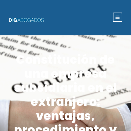
Constitución de
una empresa
subsidiaria en el
extranjero:
ventajas,
procedimiento y