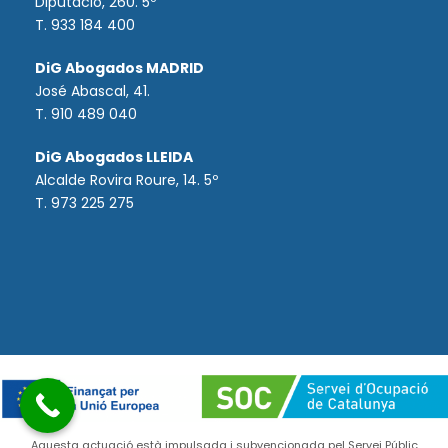
Diputació, 260. 5º
T. 933 184 400
DiG Abogados MADRID
José Abascal, 41.
T.
910 489 040
DiG Abogados LLEIDA
Alcalde Rovira Roure, 14. 5º
T. 973 225 275
Aquesta actuació està impulsada i subvencionada pel Servei Públic