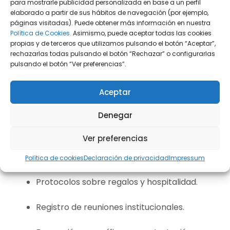
para mostrarle publicidad personalizada en base a un perfil
Por ello, resulta imprescindible integrar estos
elaborado a partir de sus hábitos de navegación (por ejemplo,
riesgos dentro del mapa de riesgos penales del
páginas visitadas). Puede obtener más información en nuestra
programa de Compliance.
Política de Cookies.
Asimismo, puede aceptar todas las cookies
propias y de terceros que utilizamos pulsando el botón “Aceptar”,
rechazarlas todas pulsando el botón “Rechazar” o configurarlas
pulsando el botón “Ver preferencias”.
Compliance penal y prevención del
cohecho
Aceptar
Denegar
En este sentido, un modelo de prevención
eficaz debe contemplar:
Ver preferencias
Políticas anticorrupción claras.
Política de cookies
Declaración de privacidad
Impressum
Protocolos sobre regalos y hospitalidad.
Registro de reuniones institucionales.