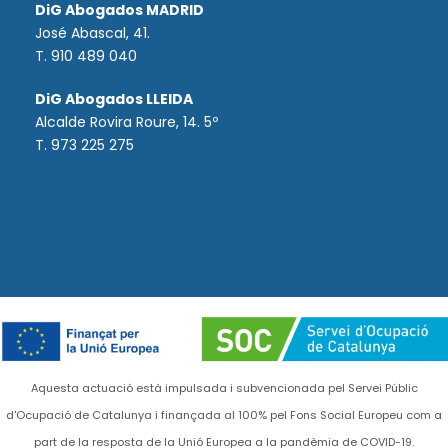
DiG Abogados MADRID
José Abascal, 41.
T.
910 489 040
DiG Abogados LLEIDA
Alcalde Rovira Roure, 14. 5º
T. 973 225 275
Aquesta actuació està impulsada i subvencionada pel Servei Públic
d'Ocupació de Catalunya i finançada al 100% pel Fons Social Europeu com a
part de la resposta de la Unió Europea a la pandèmia de COVID-19.