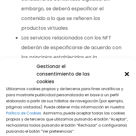
embargo, se deberá especificar el
contenido a lo que se refieren los
productos virtuales.
Los servicios relacionados con los NFT
deberán de especificarse de acuerdo con
los principios establecidos en la
Gestionar el
clasificación de servicios.
consentimiento de las
cookies
Además, anuncia la incorporación en la Clase 9
Utilizamos cookies propias y de terceros para fines analíticos y
de la
12ª edición de la Clasificación de Niza
para mostrarle publicidad personalizada en base a un perfil
el término archivos digitales descargables
elaborado a partir de sus hábitos de navegación (por ejemplo,
autentificados por NFT.
páginas visitadas). Puede obtener más información en nuestra
Política de Cookies.
Asimismo, puede aceptar todas las cookies
propias y de terceros que utilizamos pulsando el botón “Aceptar”,
rechazarlas todas pulsando el botón “Rechazar” o configurarlas
pulsando el botón “Ver preferencias”.