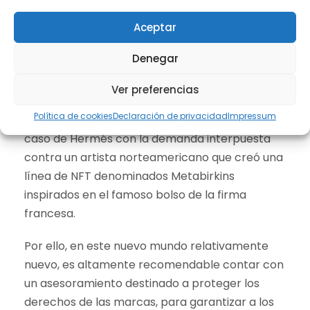
Desafíos
Aceptar
Este nuevo entorno que ofrece grandes
Denegar
oportunidades para las empresas también
plantea grandes desafíos frente a la
Ver preferencias
protección de las marcas en el uso no
Política de cookies
Declaración de privacidad
Impressum
autorizado por terceros. Muestra de ellos es el
caso de Hermés con la demanda interpuesta
contra un artista norteamericano que creó una
línea de NFT denominados Metabirkins
inspirados en el famoso bolso de la firma
francesa.
Por ello, en este nuevo mundo relativamente
nuevo, es altamente recomendable contar con
un asesoramiento destinado a proteger los
derechos de las marcas, para garantizar a los