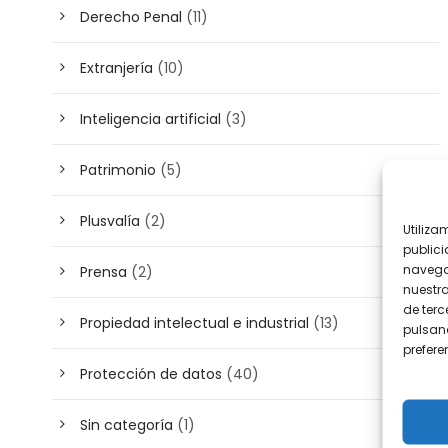
Derecho Penal
(11)
Extranjería
(10)
Inteligencia artificial
(3)
Patrimonio
(5)
Plusvalía
(2)
Utiliza
publici
navega
Prensa
(2)
nuestr
de terc
Propiedad intelectual e industrial
(13)
pulsand
prefer
Protección de datos
(40)
Sin categoría
(1)