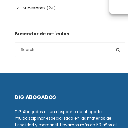
Sucesiones
(24)
Buscador de artículos
DiG ABOGADOS
DiG Abogados es un despacho de abogados
multidisciplinar especializado en las materias de
fiscalidad y mercantil. Llevamos más de 50 años al